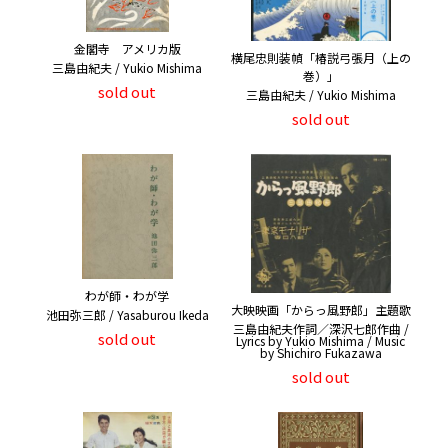
金閣寺 アメリカ版
横尾忠則装幀「椿説弓張月（上の
三島由紀夫 / Yukio Mishima
巻）」
sold out
三島由紀夫 / Yukio Mishima
sold out
わが師・わが学
大映映画「からっ風野郎」主題歌
池田弥三郎 / Yasaburou Ikeda
三島由紀夫作詞／深沢七郎作曲 /
sold out
Lyrics by Yukio Mishima / Music
by Shichiro Fukazawa
sold out