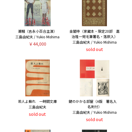
潮騒（吉永小百合主演）
金閣寺（家蔵本・限定20部 嘉
治隆一宛毛筆署名・落款入）
三島由紀夫 / Yukio Mishima
三島由紀夫 / Yukio Mishima
￥44,000
sold out
若人よ蘇れ 一時間文庫
鍵のかかる部屋（A版 署名入
名刺付）
三島由紀夫
三島由紀夫 / Yukio Mishima
sold out
sold out