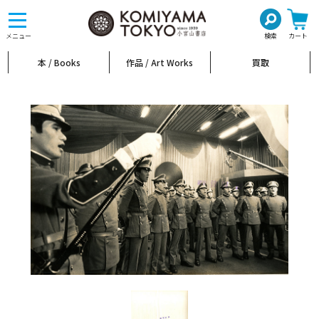
toggle
navigation
メニュー
検索
カート
本 / Books
作品 / Art Works
買取