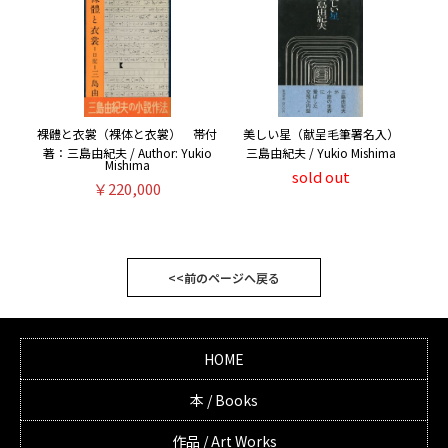
裸體と衣裳（裸体と衣裳） 帯付
美しい星（献呈毛筆署名入）
著：三島由紀夫 / Author: Yukio
三島由紀夫 / Yukio Mishima
Mishima
sold out
￥220,000
<<前のページへ戻る
HOME
本 / Books
作品 / Art Works