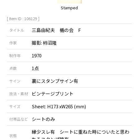
Stamped
[ Item ID : 106129 ]
三島由紀夫 楯の会 F
タイトル
撮影: 柿沼隆
作家
1970
制作年
1点
点数
裏にスタンプサイン有
サイン
ビンテージプリント
技法・素材
Sheet: H173 xW265 (mm)
サイズ
シートのみ
付帯品など
縁少スレ有 シートに重ねた時についたと思わ
状態