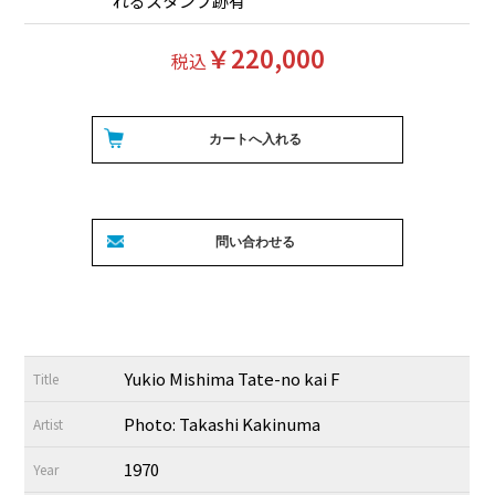
れるスタンプ跡有
￥220,000
税込
Yukio Mishima Tate-no kai F
Title
Photo: Takashi Kakinuma
Artist
1970
Year