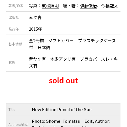
写真：
東松照明
編・著：
伊藤俊治
、今福龍太
著者/作家
赤々舎
出版社
2015年
発行年
全2冊揃 ソフトカバー プラスチックケース
基本情報
付 日本語
背ヤケ有 地少アタリ有 プラカバースレ・キ
状態
ズ有
sold out
New Edition Pencil of the Sun
Title
Photo:
Shomei Tomatsu
Edit, Author:
Author/Artist