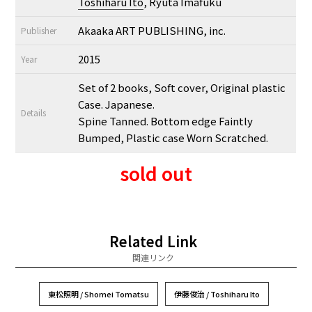
Toshiharu Ito
, Ryuta Imafuku
Akaaka ART PUBLISHING, inc.
Publisher
2015
Year
Set of 2 books, Soft cover, Original plastic
Case. Japanese.
Details
Spine Tanned. Bottom edge Faintly
Bumped, Plastic case Worn Scratched.
sold out
Related Link
関連リンク
東松照明 / Shomei Tomatsu
伊藤俊治 / Toshiharu Ito