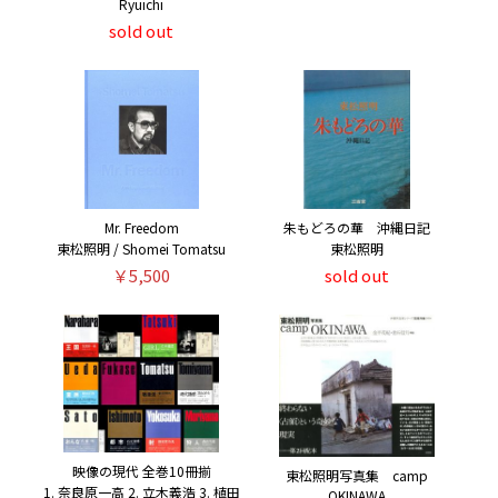
Ryuichi
sold out
Mr. Freedom
朱もどろの華 沖縄日記
東松照明 / Shomei Tomatsu
東松照明
￥5,500
sold out
映像の現代 全巻10冊揃
東松照明写真集 camp
1. 奈良原一高 2. 立木義浩 3. 植田
OKINAWA