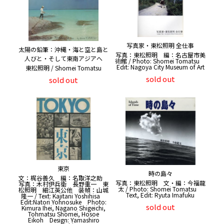
写真家・東松照明 全仕事
太陽の鉛筆：沖縄・海と空と島と
写真：東松照明 編：名古屋市美
人びと・そして東南アジアへ
術館 / Photo: Shomei Tomatsu
Edit: Nagoya City Museum of Art
東松照明 / Shomei Tomatsu
sold out
sold out
東京
時の島々
文：梶谷善久 編：名取洋之助
写真：東松照明 文・編：今福龍
写真：木村伊兵衛 長野重一 東
太 / Photo: Shomei Tomatsu
松照明 細江英公他 装幀：山城
Text, Edit: Ryuta Imafuku
隆一 / Text: Kajitani Yoshihisa
Edit:Natori Yohnosuke Photo:
sold out
Kimura Ihei, Nagano Shigeichi,
Tohmatsu Shomei, Hosoe
Eikoh Design: Yamashiro