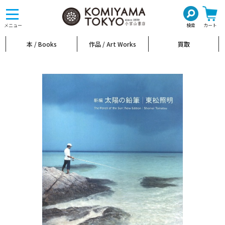
toggle
navigation
メニュー
検索
カート
本 / Books
作品 / Art Works
買取