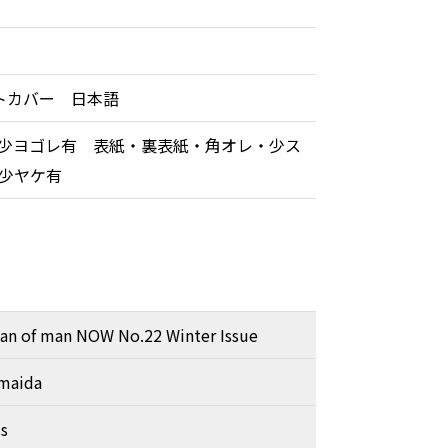
トカバー 日本語
少ヨゴレ有 表紙・裏表紙・角オレ・少ス
方少ヤケ有
an of man NOW No.22 Winter Issue
Imaida
s