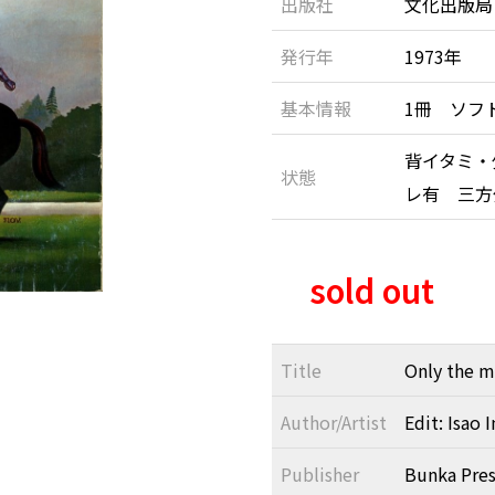
出版社
文化出版局
発行年
1973年
基本情報
1冊 ソフ
背イタミ・
状態
レ有 三
sold out
Title
Only the m
Author/Artist
Edit: Isao 
Publisher
Bunka Pres