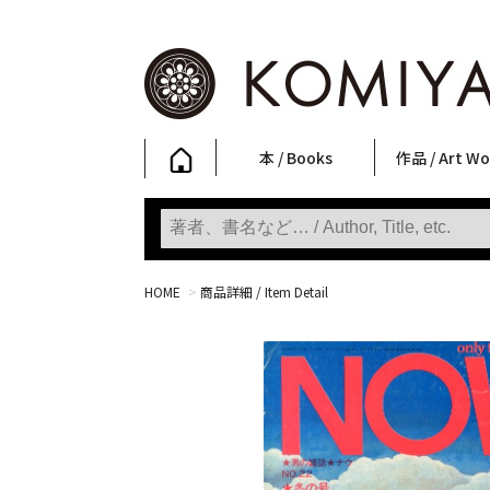
本 / Books
作品 / Art Wo
写真集
ファッション
アート / 美術
文学・人文
日本文化
新刊
SALE
フォトグラフ
ポスター
ストリートア
立体・その他
アートワーク
Primary Artw
版画
Photobooks
Fashion
Art
Literature & Humanities
Japanese Culture
New Books
SALE
Photography
Posters
Street Art
Sculptures / etc
Art Works
KOMIYAMA TOKYO
Prints
HOME
>
商品詳細 / Item Detail