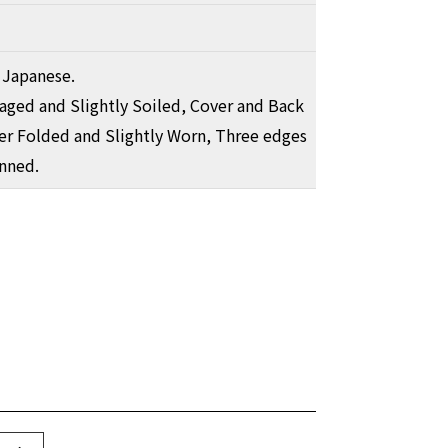
 Japanese.
ged and Slightly Soiled, Cover and Back
er Folded and Slightly Worn, Three edges
anned.