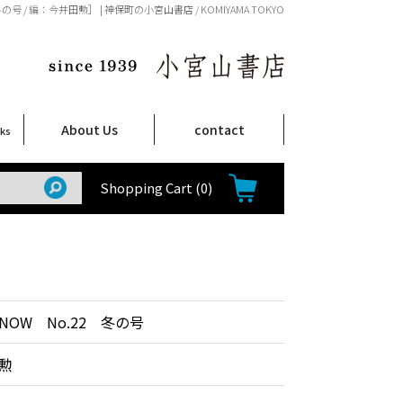
号 / 編：今井田勲］ | 神保町の小宮山書店 / KOMIYAMA TOKYO
About Us
contact
oks
店舗案内
ご注文について
特定商取引法に関する表示
プライバシーポリシー
ム
取
て
て
て
Shop Infomation
How to Order
Shopping Cart
(0)
OW No.22 冬の号
勲