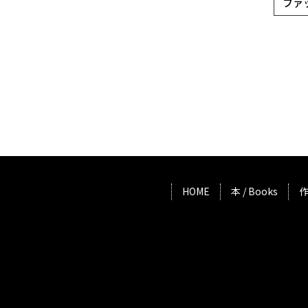
ファ
HOME
本 / Books
作