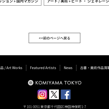
ッション » 国内マガジン
アート / 美術 » ビート ・ ジェネレー
<<前のページへ戻る
品 / Art Works
Featured Artists
News
古書・美術作品買
〒101-0051 東京都千代田区神田神保町1-7