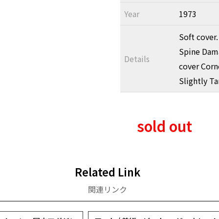
Year
1973
Soft cover.
Spine Dama
Details
cover Corn
Slightly T
sold out
Related Link
関連リンク