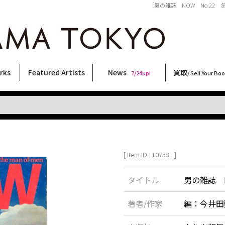
［男の雑誌 NOW No.22 冬の
rks
Featured Artists
News
買取
7/24up!
/ Sell Your Bo
ィー
ート
ス
orks
稲嶺啓一(東風終)
村田言恵
丸岡和吾
Rico Casella
キム・ロートン
菅谷晋一
柴田亜美
内藤啓介
CHRIS
秋赤音
大西洋介
天野タケル
佐伯俊男
林月光
横尾忠則
大類信
北島敬三
三島由紀夫
須藤昌人
二本木里美
森山大道
春川ナミオ
内藤ルネ
三島剛
COOKIE
新着・おすすめ商品
フェア・イベント情報
お店からのお知らせ
買取ブログ
買取専用フォー
古書 / 古本の買
美術品の買取
出張買取につい
宅配買取につい
店頭買取につい
よくある質問
9/7up!
6/1up!
7/24up!
 ART LABEL
Keiichi Inamine(kochishun)
Kotoe Murata
Kazumichi Maruoka
(Babybrush)
Kim Laughton
Shinichi Sugaya
Ami Shibata
Keisuke Naito
CHRIS
AKIAKANE
Yosuke Onishi
TAKERU AMANO
Toshio Saeki
Gekko Hayashi
Tadanori Yokoo
Makoto Ohrui
Keizo Kitajima
Yukio Mishima
Masato Sudo
Satomi Nihongi
Daido Moriyama
Namio Harukawa
Rune Naito
Go Mishima
野性爆弾くっきー！
[ Item ID : 107381 ]
タイトル
男の雑誌 N
著者/作家
編：今井田