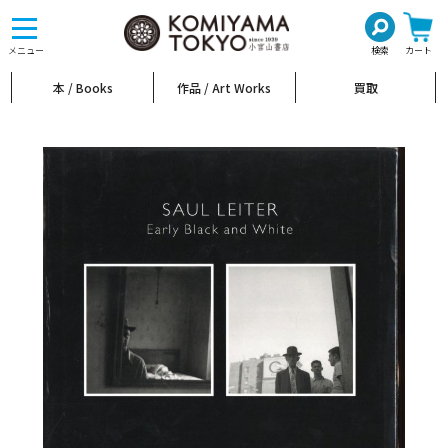
toggle
navigation
メニュー
検索
カート
本 / Books
作品 / Art Works
買取