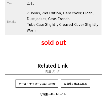
2015
Year
2 Books, 2nd Edition, Hard cover, Cloth,
Dust jacket, Case. French.
Details
Tube Case Slightly Creased. Cover Slightly
Worn.
sold out
Related Link
関連リンク
ソール・ライター / Saul Leiter
写真集 » 海外写真家
写真集 » ポートレイト