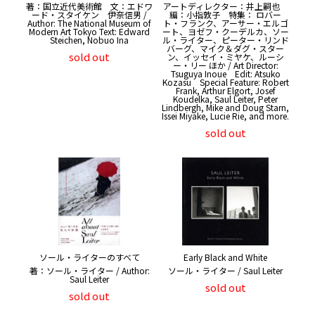
著：国立近代美術館 文：エドワ
アートディレクター：井上嗣也
ード・スタイケン 伊奈信男 /
編：小指敦子 特集： ロバー
Author: The National Museum of
ト・フランク、アーサー・エルゴ
Modern Art Tokyo Text: Edward
ート、ヨゼフ・クーデルカ、ソー
Steichen, Nobuo Ina
ル・ライター、ピーター・リンド
バーグ、マイク＆ダグ・スター
sold out
ン、イッセイ・ミヤケ、ルーシ
ー・リー ほか / Art Director:
Tsuguya Inoue Edit: Atsuko
Kozasu Special Feature: Robert
Frank, Arthur Elgort, Josef
Koudelka, Saul Leiter, Peter
Lindbergh, Mike and Doug Starn,
Issei Miyake, Lucie Rie, and more.
sold out
ソール・ライターのすべて
Early Black and White
著：ソール・ライター / Author:
ソール・ライター / Saul Leiter
Saul Leiter
sold out
sold out