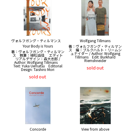
ヴォルフガング・ティルマンス
Wolfgang Tillmans
Your Body is Yours
著：ヴォルフガング・ティルマン
ス 編：ブルクハルト・リームシ
著：ヴォルフガング・ティルマン
ュナイダー / Author: Wolfgang
ス 執筆：植松由佳 エディト
Tillmans Edit: Burkhard
リアルデザイン：森大志郎 /
Riemshneider
Author: Wolfgang Tillmans
Text: Yuka Uematsu Editorial
sold out
Design: Taishiro Mori
sold out
Concorde
View from above