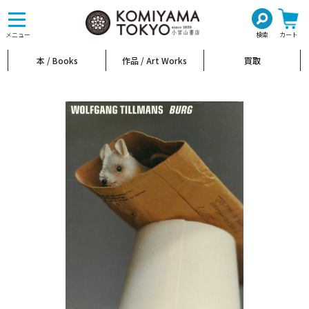
toggle
navigation
メニュー
検索
カート
本 / Books
作品 / Art Works
買取