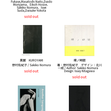
Fukase,Masatoshi Naito,Daido
Moriyama、Eikoh Hosoe、
Sakiko Nomura、Issei
Suda,Daisuke Yokota
sold out
黒闇 KUROYAMI
裸ノ時間
野村佐紀子 / Sakiko Nomura
著：野村佐紀子 デザイン：北川
一成 / Author: Sakiko Nomura
sold out
Design: Issay Kitagawa
sold out