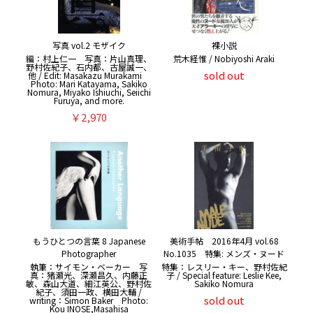
写真 vol.2 モザイク
裸小説
編：村上仁一 写真：片山真理、
荒木経惟 / Nobiyoshi Araki
野村佐紀子、石内都、古屋誠一、
sold out
他 / Edit: Masakazu Murakami
Photo: Mari Katayama, Sakiko
Nomura, Miyako Ishiuchi, Seiichi
Furuya, and more.
￥2,970
もうひとつの言葉 8 Japanese
美術手帖 2016年4月 vol.68
Photographer
No.1035 特集: メンズ・ヌード
執筆：サイモン・ベーカー 写
特集：レスリー・キー、野村佐紀
真：猪瀬光、深瀬昌久、内藤正
子 / Special feature: Leslie Kee,
敏、森山大道、細江英公、野村佐
Sakiko Nomura
紀子、須田一政、横田大輔 /
sold out
writing：Simon Baker Photo:
Kou INOSE,Masahisa