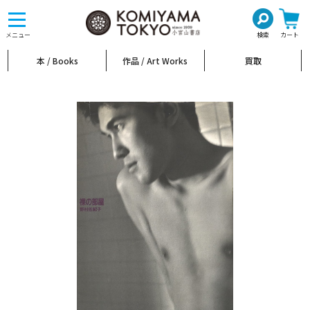
toggle
navigation
メニュー
検索
カート
本 / Books
作品 / Art Works
買取