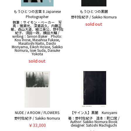
もうひとつの言葉 8 Japanese
もうひとつの黒闇
Photographer
野村佐紀子 / Sakiko Nomura
執筆：サイモン・ベーカー 写
sold out
真：猪瀬光、深瀬昌久、内藤正
敏、森山大道、細江英公、野村佐
紀子、須田一政、横田大輔 /
writing：Simon Baker Photo:
Kou Inose, Masahisa Fukase,
Masatoshi Naito, Daido
Moriyama, Eikoh Hosoe, Sakiko
Nomura, Issei Suda, Daisuke
Yokota
sold out
NUDE / A ROOM / FLOWERS
【サイン入】黒闇 Kuroyami
野村佐紀子 / Sakiko Nomura
著：野村佐紀子 造本：町口覚 /
Author: Sakiko Nomura Book
￥33,000
designer: Satoshi Machiguchi