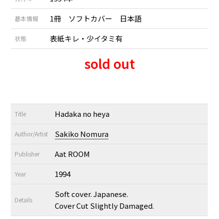
1冊 ソフトカバー 日本語
基本情報
表紙キレ・少イタミ有
状態
sold out
Hadaka no heya
Title
Sakiko Nomura
Author/Artist
Aat ROOM
Publisher
1994
Year
Soft cover. Japanese.
Details
Cover Cut Slightly Damaged.