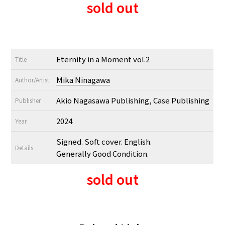
sold out
Eternity in a Moment vol.2
Title
Mika Ninagawa
Author/Artist
Akio Nagasawa Publishing, Case Publishing
Publisher
2024
Year
Signed. Soft cover. English.
Details
Generally Good Condition.
sold out