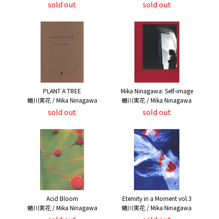
sold out
sold out
PLANT A TREE
Mika Ninagawa: Self-image
蜷川実花 / Mika Ninagawa
蜷川実花 / Mika Ninagawa
sold out
sold out
Acid Bloom
Eternity in a Moment vol.3
蜷川実花 / Mika Ninagawa
蜷川実花 / Mika Ninagawa