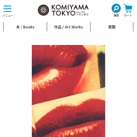
toggle
navigation
メニュー
検索
カート
本 / Books
作品 / Art Works
買取