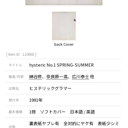
back Cover
[ Item ID : 110658 ]
hysteric No.1 SPRING-SUMMER
タイトル
綿谷修
、
奈良原一高
、
広川泰士
他
著者/作家
ヒステリックグラマー
出版社
1991年
発行年
1冊 ソフトカバー 日本語 / 英語
基本情報
裏表紙ヤブレ有 全対的にヤケ有 表紙少シミ
状態