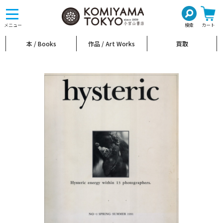
toggle
navigation
メニュー
検索
カート
本 / Books
作品 / Art Works
買取