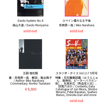
Daido hysteric No.4
スペイン偉大なる午後
森山大道 / Daido Moriyama
奈良原一高 / Ikko Narahara
sold out
sold out
王国 復刻版
スタジオ・ボイス Vol.117 9月号
著：奈良原一高 解説：蔦谷典子
特集：花形職業図鑑（みうらじゅ
/ Author: Ikko Narahara
ん、南伸坊、ピーターバラカン
Commentary: Noriko Tsutatani
他）、丸尾末広（熱血怪人伝）、
団鬼六ほか / Contents; Data
￥8,800
Catalogue of Jun Miura, Shinbo
Minami, Peter Barakan, Suehiro
Maruo, Oniroku Dan and more.
sold out