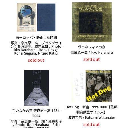
ヨーロッパ・静止した時間
写真：奈良原一高 ブックデザイ
ン：杉浦康平、勝井三雄 / Photo:
ヴェネツィアの夜
Ikko Narahara Book Design:
奈良原一高 / Ikko Narahara
Kohei Sugiura, Mitsuo Katsui
sold out
sold out
Hot Dog 新宿 1999-2000【佐藤
手のなかの空 奈良原一高 1954-
明宛献呈サイン入】
2004
渡辺克巳 / Katsumi Watanabe
写真：奈良原一高 編：蔦谷典子
sold out
/ Photo: Ikko Narahara Edit:
Noriko Tsutatani