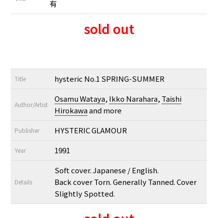
有
sold out
hysteric No.1 SPRING-SUMMER
Title
Osamu Wataya
,
Ikko Narahara
,
Taishi
Author/Artist
Hirokawa
and more
HYSTERIC GLAMOUR
Publisher
1991
Year
Soft cover. Japanese / English.
Back cover Torn. Generally Tanned. Cover
Details
Slightly Spotted.