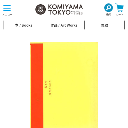
toggle
navigation
メニュー
検索
カート
本 / Books
作品 / Art Works
買取