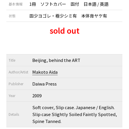
1冊 ソフトカバー 函付 日本語 / 英語
基本情報
函少ヨゴレ・極少シミ有 本体背ヤケ有
状態
sold out
Beijing, behind the ART
Title
Makoto Aida
Author/Artist
Daiwa Press
Publisher
2009
Year
Soft cover, Slip case. Japanese / English.
Slip case Slightly Soiled Faintly Spotted,
Details
Spine Tanned.