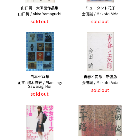
山口晃 大画面作品集
ミュータント花子
山口晃 / Akira Yamaguchi
会田誠 / Makoto Aida
sold out
sold out
日本ゼロ年
青春と変態 新装版
企画: 椹木野衣 / Planning:
会田誠 / Makoto Aida
Sawaragi Noi
sold out
sold out