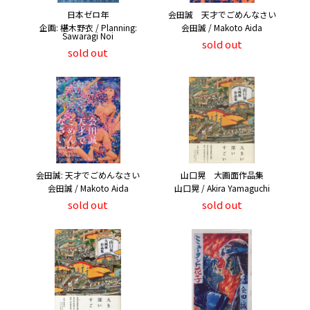
日本ゼロ年
会田誠 天才でごめんなさい
企画: 椹木野衣 / Planning:
会田誠 / Makoto Aida
Sawaragi Noi
sold out
sold out
会田誠: 天才でごめんなさい
山口晃 大画面作品集
会田誠 / Makoto Aida
山口晃 / Akira Yamaguchi
sold out
sold out