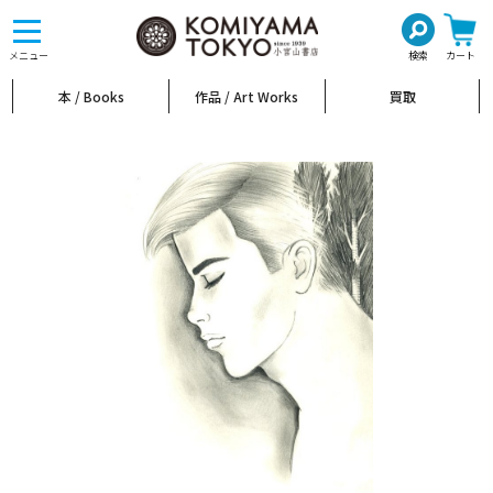
toggle
navigation
メニュー
検索
カート
本 / Books
作品 / Art Works
買取