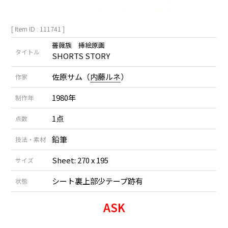
[ Item ID : 111741 ]
薔薇族 挿絵原画
タイトル
SHORTS STORY
佐原サム（
内藤ルネ
）
作家
1980年
制作年
1点
点数
鉛筆
技法・素材
Sheet: 270 x 195
サイズ
シート裏上部少テープ跡有
状態
ASK