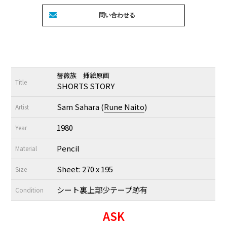
薔薇族 挿絵原画
Title
SHORTS STORY
Sam Sahara (
Rune Naito
)
Artist
1980
Year
Pencil
Material
Sheet: 270 x 195
Size
シート裏上部少テープ跡有
Condition
ASK