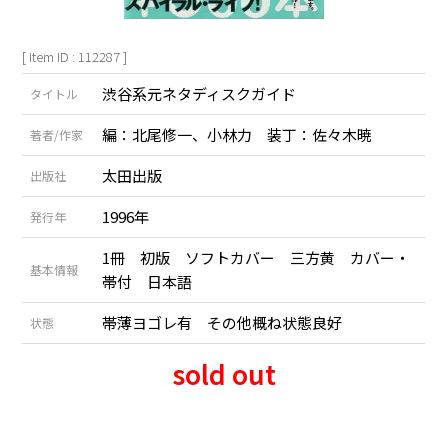
[ Item ID : 112287 ]
渋谷系元ネタディスクガイド
タイトル
編：北尾修一、小林力 装丁：佐々木暁
著者/作家
太田出版
出版社
1996年
発行年
1冊 初版 ソフトカバー 三方黄 カバー・
基本情報
帯付 日本語
帯薄ヨゴレ有 その他概ね状態良好
状態
sold out