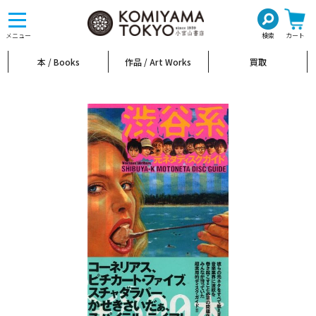
toggle
navigation
メニュー
検索
カート
本 / Books
作品 / Art Works
買取