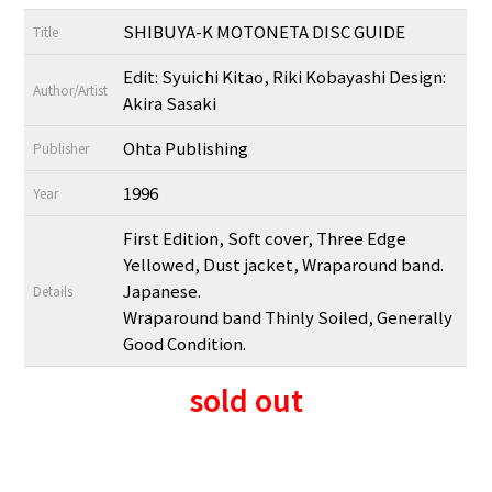
SHIBUYA-K MOTONETA DISC GUIDE
Title
Edit: Syuichi Kitao, Riki Kobayashi Design:
Author/Artist
Akira Sasaki
Ohta Publishing
Publisher
1996
Year
First Edition, Soft cover, Three Edge
Yellowed, Dust jacket, Wraparound band.
Japanese.
Details
Wraparound band Thinly Soiled, Generally
Good Condition.
sold out