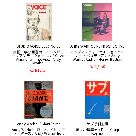
STUDIO VOICE 1980 No.58
ANDY WARHOL RETROSPECTIVE
表紙：宇野亜喜良 インタビュ
アンディ・ウォーホル 著：ハイ
ー：アンディウォーホル / Cover:
ナー・バスティアン / Andy
Akira Uno Interview: Andy
Warhol Author: Heiner Bastian
Warhol
￥4,950
sold out
Andy Warhol "Giant" Size
サブ季刊五号
Andy Warhol 編: ファイドン エ
編：小島素治 / Edit: Yasuji
ディターズ / Andy Warhol Edit
Kojima