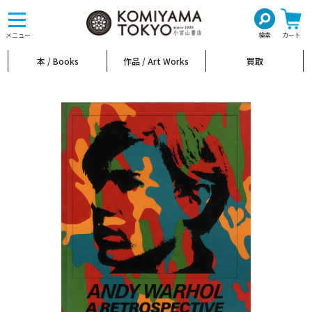
toggle
navigation
メニュー
検索
カート
本 / Books
作品 / Art Works
買取