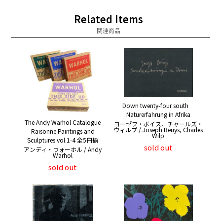
Related Items
関連商品
Down twenty-four south
Naturerfahrung in Afrika
The Andy Warhol Catalogue
ヨーゼフ・ボイス、チャールズ・
ウィルプ / Joseph Beuys, Charles
Raisonne Paintings and
Wilp
Sculptures vol.1-4 全5冊揃
sold out
アンディ・ウォーホル / Andy
Warhol
sold out