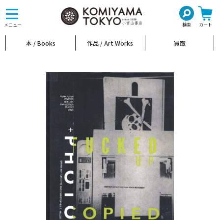
toggle
navigation
メニュー
検索
カート
本 / Books
作品 / Art Works
買取