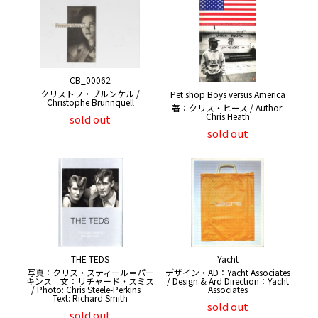
CB_00062
クリストフ・ブルンケル /
Pet shop Boys versus America
Christophe Brunnquell
著：クリス・ヒース / Author:
Chris Heath
sold out
sold out
THE TEDS
Yacht
写真：クリス・スティール＝パー
デザイン・AD：Yacht Associates
キンス 文：リチャード・スミス
/ Design & Ard Direction：Yacht
/ Photo: Chris Steele-Perkins
Associates
Text: Richard Smith
sold out
sold out