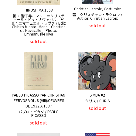
Christian Lacroix, Costumier
HIROSHIMA 1958
著：クリスチャン・ラクロワ /
編： 港千尋、マリー＝クリステ
Author: Christian Lacroix
ィーヌ・ドゥ・ナヴァセル 写
真：エマニュエル・リヴァ / Edit:
sold out
Chihiro Minato, Marie‐Christine
de Navacelle Photo:
Emmanuelle Riva
sold out
PABLO PICASSO PAR CHRISTIAN
SIMBA #2
ZERVOS VOL. 8 (VIII):OEUVRES
クリス / CHRIS
DE 1932 A 1937
sold out
パブロ・ピカソ / PABLO
PICASSO
sold out