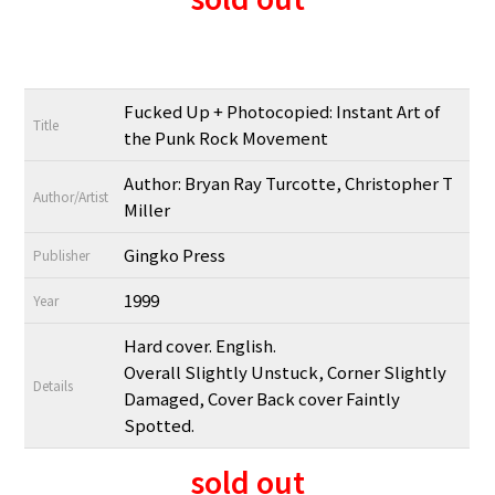
Fucked Up + Photocopied: Instant Art of
Title
the Punk Rock Movement
Author: Bryan Ray Turcotte, Christopher T
Author/Artist
Miller
Gingko Press
Publisher
1999
Year
Hard cover. English.
Overall Slightly Unstuck, Corner Slightly
Details
Damaged, Cover Back cover Faintly
Spotted.
sold out