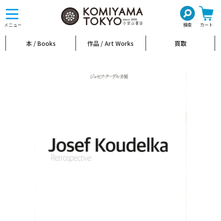
toggle
navigation
メニュー
検索
カート
本 / Books
作品 / Art Works
買取