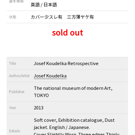
基本情報
英語 / 日本語
カバー少スレ有 三方薄ヤケ有
状態
sold out
Josef Koudelka Retrospective
Title
Josef Koudelka
Author/Artist
The national museum of modern Art,
Publisher
TOKYO
2013
Year
Soft cover, Exhibition catalogue, Dust
jacket. English / Japanese.
Details
Cover Slightly Worn. Three edges Thinly