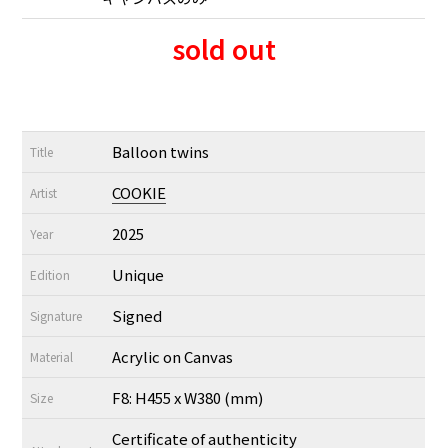
sold out
Balloon twins
Title
COOKIE
Artist
2025
Year
Unique
Edition
Signed
Signature
Acrylic on Canvas
Material
F8: H455 x W380 (mm)
Size
Certificate of authenticity