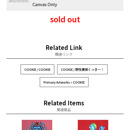
Attachments
Canvas Only
sold out
Related Link
関連リンク
COOKIE / COOKIE
COOKIE / 野性爆弾くっきー！
Primary Artworks » COOKIE
Related Items
関連商品