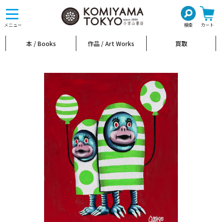
toggle
navigation
メニュー
検索
カート
本 / Books
作品 / Art Works
買取