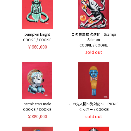
pumpkin knight
この先生物 強進化 Scampi
Salmon
COOKIE / COOKIE
COOKIE / COOKIE
￥660,000
sold out
hermit crab male
この先人間～海対応～ PICNIC
COOKIE / COOKIE
くっきー / COOKIE
￥880,000
sold out