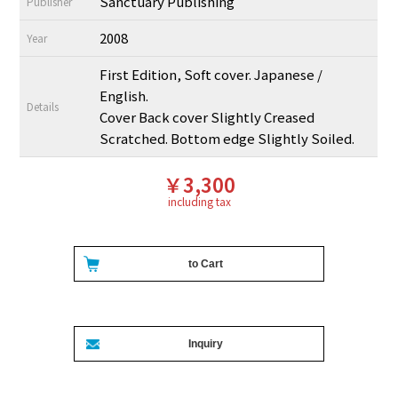
Sanctuary Publishing
Publisher
2008
Year
First Edition, Soft cover. Japanese /
English.
Details
Cover Back cover Slightly Creased
Scratched. Bottom edge Slightly Soiled.
￥3,300
including tax