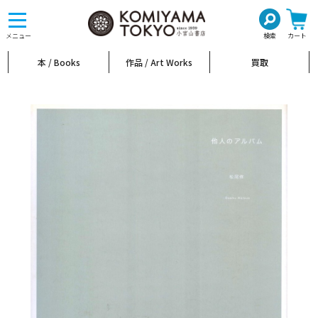
toggle
navigation
メニュー
検索
カート
本 / Books
作品 / Art Works
買取