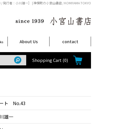
/ 発行者：小川雄一］ | 神保町の小宮山書店 / KOMIYAMA TOKYO
About Us
contact
oks
店舗案内
ご注文について
特定商取引法に関する表示
プライバシーポリシー
ム
取
て
て
て
Shop Infomation
How to Order
Shopping Cart
(0)
ト No.43
川雄一