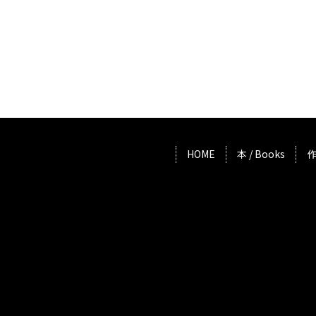
HOME
本 / Books
作