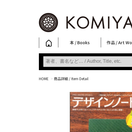
本 / Books
作品 / Art Wo
写真集
ファッション
アート / 美術
文学・人文
日本文化
新刊
SALE
フォトグラフ
ポスター
ストリートア
立体・その他
アートワーク
Primary Artw
版画
Photobooks
Fashion
Art
Literature & Humanities
Japanese Culture
New Books
SALE
Photography
Posters
Street Art
Sculptures / etc
Art Works
KOMIYAMA TOKYO
Prints
HOME
>
商品詳細 / Item Detail