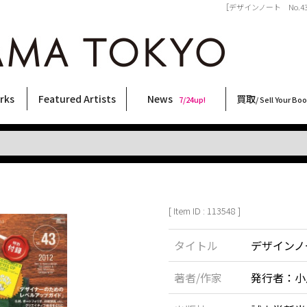
［デザインノート No.43 
rks
Featured Artists
News
買取
7/24up!
/ Sell Your Bo
ィー
ート
ス
orks
稲嶺啓一(東風終)
村田言恵
丸岡和吾
Rico Casella
キム・ロートン
菅谷晋一
柴田亜美
内藤啓介
CHRIS
二本木里美
三島由紀夫
天野タケル
須藤昌人
佐伯俊男
内藤ルネ
大西洋介
春川ナミオ
三島剛
大類信
林月光
北島敬三
横尾忠則
森山大道
秋赤音
COOKIE
新着・おすすめ商品
フェア・イベント情報
お店からのお知らせ
買取ブログ
買取専用フォー
古書 / 古本の買
美術品の買取
出張買取につい
宅配買取につい
店頭買取につい
よくある質問
9/7up!
6/1up!
7/24up!
 ART LABEL
Keiichi Inamine(kochishun)
Kotoe Murata
Kazumichi Maruoka
(Babybrush)
Kim Laughton
Shinichi Sugaya
Ami Shibata
Keisuke Naito
CHRIS
Satomi Nihongi
Yukio Mishima
TAKERU AMANO
Masato Sudo
Toshio Saeki
Rune Naito
Yosuke Onishi
Namio Harukawa
Go Mishima
Makoto Ohrui
Gekko Hayashi
Keizo Kitajima
Tadanori Yokoo
Daido Moriyama
AKIAKANE
野性爆弾くっきー！
[ Item ID : 113548 ]
タイトル
デザインノー
著者/作家
発行者：小