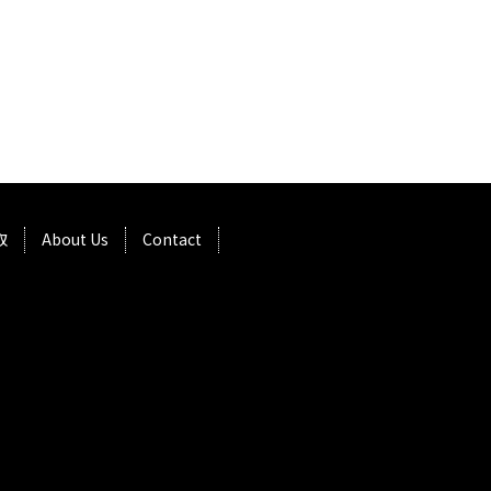
取
About Us
Contact