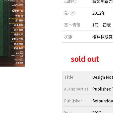
出版社
誠文堂新光
発行年
2012年
基本情報
1冊 初版
状態
概ね状態
sold out
Title
Design Not
Author/Artist
Publisher:
Publisher
Seibundou
Year
2012