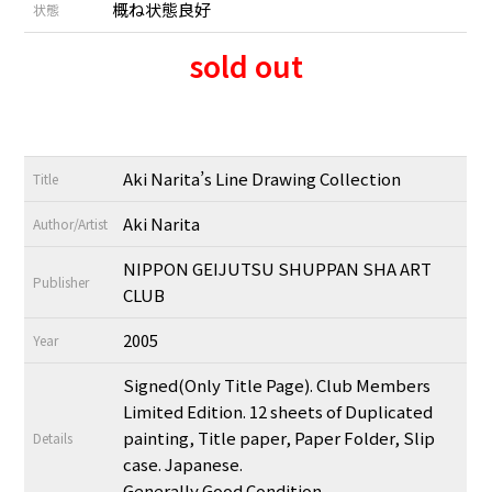
概ね状態良好
状態
sold out
Aki Narita’s Line Drawing Collection
Title
Aki Narita
Author/Artist
NIPPON GEIJUTSU SHUPPAN SHA ART
Publisher
CLUB
2005
Year
Signed(Only Title Page). Club Members
Limited Edition. 12 sheets of Duplicated
painting, Title paper, Paper Folder, Slip
Details
case. Japanese.
Generally Good Condition.