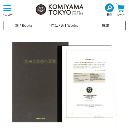
toggle
navigation
メニュー
検索
カート
本 / Books
作品 / Art Works
買取