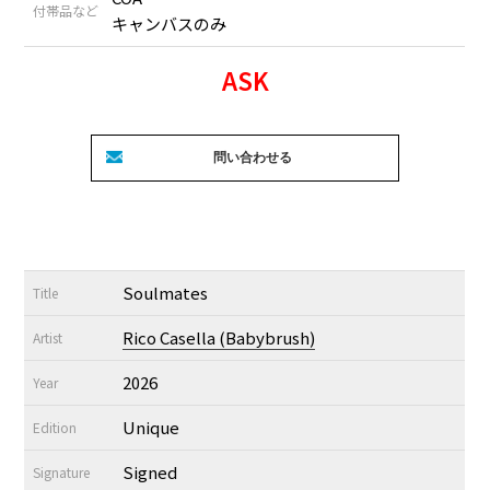
付帯品など
キャンバスのみ
ASK
Soulmates
Title
Rico Casella (Babybrush)
Artist
2026
Year
Unique
Edition
Signed
Signature