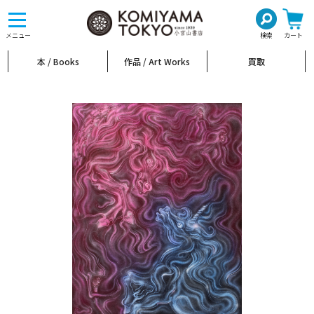
toggle
navigation
メニュー
検索
カート
本 / Books
作品 / Art Works
買取