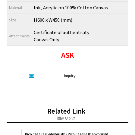
Ink, Acrylic on 100% Cotton Canvas
Material
H600 x W450 (mm)
Size
Certificate of authenticity
Attachments
Canvas Only
ASK
Related Link
関連リンク
Rico Casella (Babybrush) / Rico Casella (Babybrush)