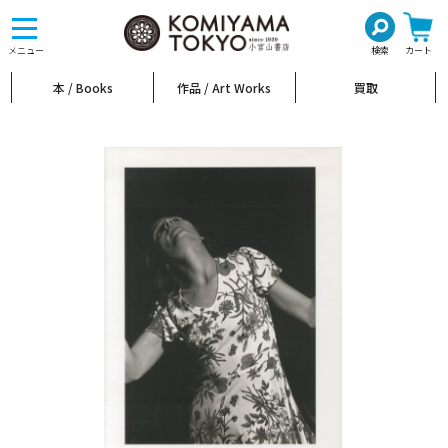
toggle
navigation
メニュー
検索
カート
本 / Books
作品 / Art Works
買取