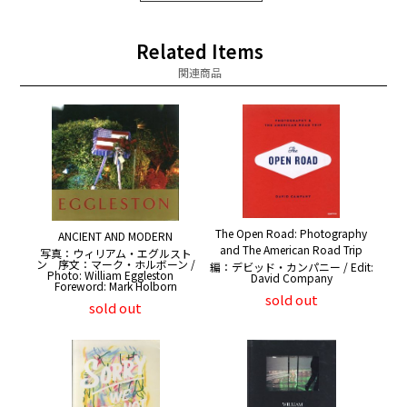
Related Items
関連商品
The Open Road: Photography
ANCIENT AND MODERN
and The American Road Trip
写真：ウィリアム・エグルスト
ン 序文：マーク・ホルボーン /
編：デビッド・カンパニー / Edit:
Photo: William Eggleston
David Company
Foreword: Mark Holborn
sold out
sold out