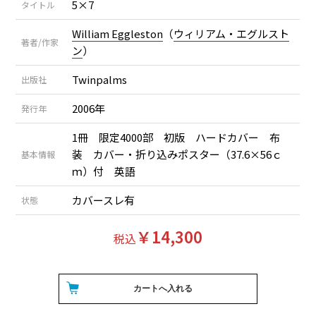
5×7
タイトル
William Eggleston
（
ウィリアム・エグルスト
著者/作家
ン
）
Twinpalms
出版社
2006年
発行年
1冊 限定4000部 初版 ハードカバー 布
装 カバー・折り込みポスター（37.6×56ｃ
基本情報
ｍ）付 英語
カバースレ有
状態
￥14,300
税込