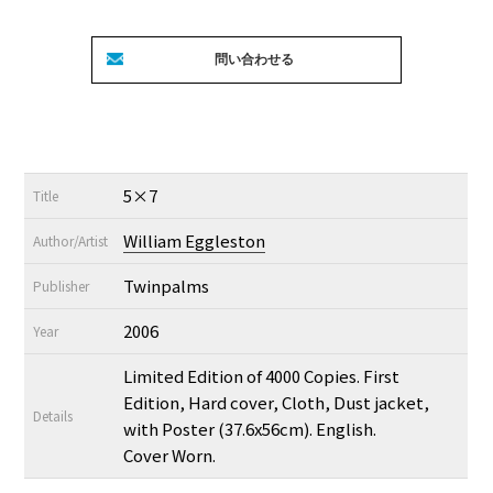
5×7
Title
William Eggleston
Author/Artist
Twinpalms
Publisher
2006
Year
Limited Edition of 4000 Copies. First
Edition, Hard cover, Cloth, Dust jacket,
Details
with Poster (37.6x56cm). English.
Cover Worn.