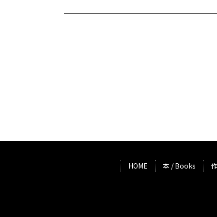
HOME
本 / Books
作