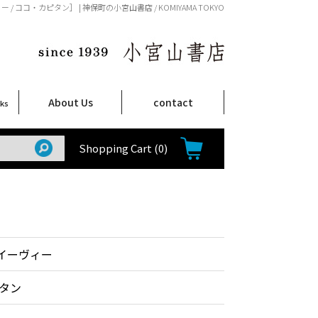
 / ココ・カピタン］ | 神保町の小宮山書店 / KOMIYAMA TOKYO
About Us
contact
oks
店舗案内
ご注文について
特定商取引法に関する表示
プライバシーポリシー
ム
取
て
て
て
Shop Infomation
How to Order
Shopping Cart
(0)
ナイーヴィー
タン