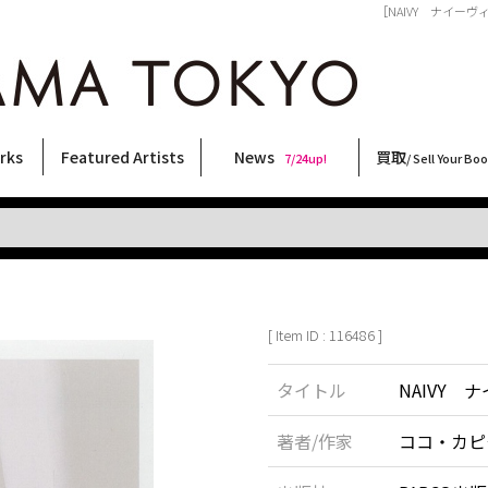
［NAIVY ナイーヴィー
rks
Featured Artists
News
買取
7/24up!
/ Sell Your Bo
ィー
ート
ス
orks
稲嶺啓一(東風終)
村田言恵
丸岡和吾
Rico Casella
キム・ロートン
菅谷晋一
柴田亜美
内藤啓介
CHRIS
北島敬三
森山大道
横尾忠則
秋赤音
三島剛
佐伯俊男
春川ナミオ
大類信
内藤ルネ
須藤昌人
大西洋介
二本木里美
林月光
三島由紀夫
天野タケル
COOKIE
新着・おすすめ商品
フェア・イベント情報
お店からのお知らせ
買取ブログ
買取専用フォー
古書 / 古本の買
美術品の買取
出張買取につい
宅配買取につい
店頭買取につい
よくある質問
9/7up!
6/1up!
7/24up!
 ART LABEL
Keiichi Inamine(kochishun)
Kotoe Murata
Kazumichi Maruoka
(Babybrush)
Kim Laughton
Shinichi Sugaya
Ami Shibata
Keisuke Naito
CHRIS
Keizo Kitajima
Daido Moriyama
Tadanori Yokoo
AKIAKANE
Go Mishima
Toshio Saeki
Namio Harukawa
Makoto Ohrui
Rune Naito
Masato Sudo
Yosuke Onishi
Satomi Nihongi
Gekko Hayashi
Yukio Mishima
TAKERU AMANO
野性爆弾くっきー！
[ Item ID : 116486 ]
タイトル
NAIVY 
著者/作家
ココ・カピ