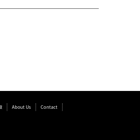
取
About Us
Contact