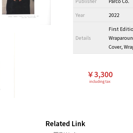
Publisher
Parco Co.
Year
2022
First Editi
Details
Wraparound
Cover, Wra
￥3,300
including tax
Related Link