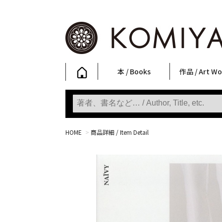
本 / Books
作品 / Art Wo
写真集
ファッション
アート / 美術
文学・人文
日本文化
新刊
SALE
フォトグラフ
ポスター
ストリートア
立体・その他
アートワーク
Primary Artw
版画
Photobooks
Fashion
Art
Literature & Humanities
Japanese Culture
New Books
SALE
Photography
Posters
Street Art
Sculptures / etc
Art Works
KOMIYAMA TOKYO
Prints
HOME
>
商品詳細 / Item Detail