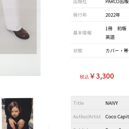
出版社
PARCO出版
発行年
2022年
1冊 初版
基本情報
英語
状態
カバー・
￥3,300
税込
Title
NAIVY
Author/Artist
Coco Capi