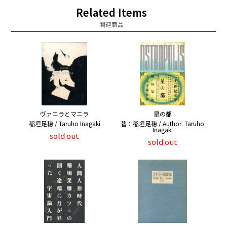
Related Items
関連商品
ヴァニラとマニラ
星の都
稲垣足穂 / Taruho Inagaki
著：稲垣足穂 / Author: Taruho
Inagaki
sold out
sold out