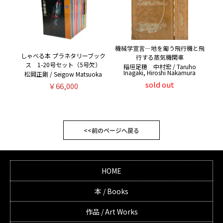
機械学宣言―地を匍う飛行機と飛
しゃべる本 プラネタリーブック
行する蒸気機関車
ス 1-20号セット（5号欠）
稲垣足穂 中村宏 / Taruho
Inagaki, Hiroshi Nakamura
松岡正剛 / Seigow Matsuoka
sold out
￥66,000
<<前のページへ戻る
HOME
本 / Books
作品 / Art Works