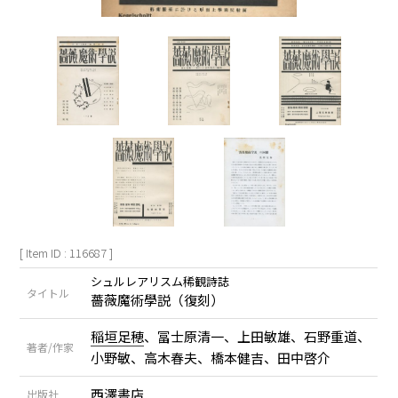
[ Item ID : 116687 ]
シュルレアリスム稀観詩誌
タイトル
薔薇魔術學説（復刻）
稲垣足穂
、冨士原清一、上田敏雄、石野重道、
著者/作家
小野敏、高木春夫、橋本健吉、田中啓介
西澤書店
出版社