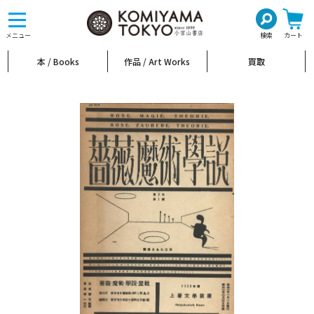
toggle
navigation
メニュー
検索
カート
本 / Books
作品 / Art Works
買取