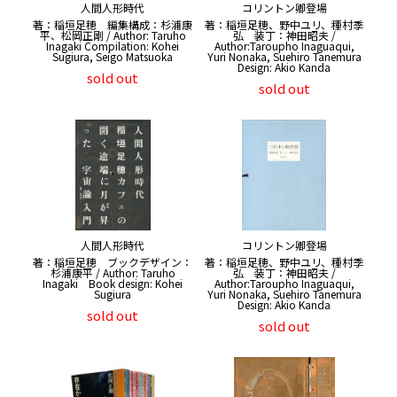
人間人形時代
コリントン卿登場
著：稲垣足穂 編集構成：杉浦康
著：稲垣足穂、野中ユリ、種村季
平、松岡正剛 / Author: Taruho
弘 装丁：神田昭夫 /
Inagaki Compilation: Kohei
Author:Taroupho Inaguaqui,
Sugiura, Seigo Matsuoka
Yuri Nonaka, Suehiro Tanemura
Design: Akio Kanda
sold out
sold out
人間人形時代
コリントン卿登場
著：稲垣足穂 ブックデザイン：
著：稲垣足穂、野中ユリ、種村季
杉浦康平 / Author: Taruho
弘 装丁：神田昭夫 /
Inagaki Book design: Kohei
Author:Taroupho Inaguaqui,
Sugiura
Yuri Nonaka, Suehiro Tanemura
Design: Akio Kanda
sold out
sold out