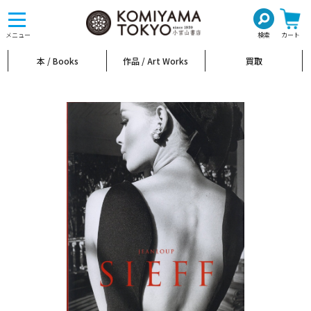
toggle
navigation
メニュー
検索
カート
本 / Books
作品 / Art Works
買取