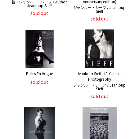
Anniversary edition)
著：ジャンルー・シーフ / Author:
Jeanloup Sieff
ジャンルー・シーフ / Jeanloup
Sieff
sold out
sold out
Belles En Vogue
Jeanloup Sieff: 40 Years of
Photography
sold out
ジャンルー・シーフ / Jeanloup
Sieff
sold out