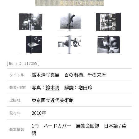
[ Item ID : 117055 ]
鈴木清写真展 百の階梯、千の来歴
タイトル
写真：
鈴木清
解説：増田玲
著者/作家
東京国立近代美術館
出版社
2010年
発行年
1冊 ハードカバー 展覧会図録 日本語 / 英
基本情報
語