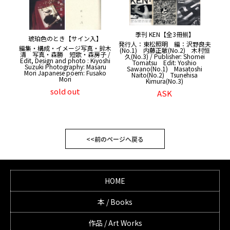
季刊 KEN【全3冊揃】
琥珀色のとき【サイン入】
発行人：東松照明 編：沢野良夫
編集・構成・イメージ写真・鈴木
(No.1) 内藤正敏(No.2) 木村恒
清 写真・森勝 短歌・森房子 /
久(No.3) / Publisher: Shomei
Edit, Design and photo : Kiyoshi
Tomatsu Edit: Yoshio
Suzuki Photography: Masaru
Sawano(No.1) Masatoshi
Mori Japanese poem: Fusako
Naito(No.2) Tsunehisa
Mori
Kimura(No.3)
sold out
ASK
<<前のページへ戻る
HOME
本 / Books
作品 / Art Works