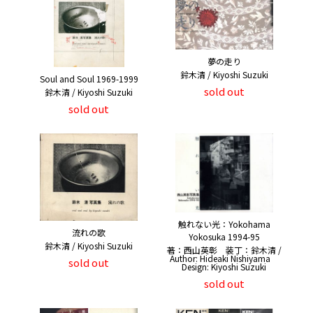
夢の走り
鈴木清 / Kiyoshi Suzuki
Soul and Soul 1969-1999
sold out
鈴木清 / Kiyoshi Suzuki
sold out
触れない光：Yokohama
流れの歌
Yokosuka 1994-95
鈴木清 / Kiyoshi Suzuki
著：西山英彰 装丁：鈴木清 /
Author: Hideaki Nishiyama
sold out
Design: Kiyoshi Suzuki
sold out