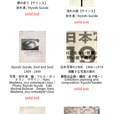
夢の走り【サイン入】
鈴木清 / Kiyoshi Suzuki
流れの歌【サイン入】
sold out
鈴木清 / Kiyoshi Suzuki
sold out
Kiyoshi Suzuki, Soul and Soul
日本写真の1968 1966〜1974
1969 - 1999
沸騰する写真の群れ
写真：鈴木清 編：マヒル・ボッ
展覧会企画・構成：金子隆一 /
トマン デザイン：Hans
Exhibition planning and
Miedema_m;v ontwerper's bno /
composition: Ryuichi Kaneko
Photo: Kiyoshi Suzuki Edit:
sold out
Machiel Botman Design: Hans
Miedema_m;v ontwerper's bno
sold out