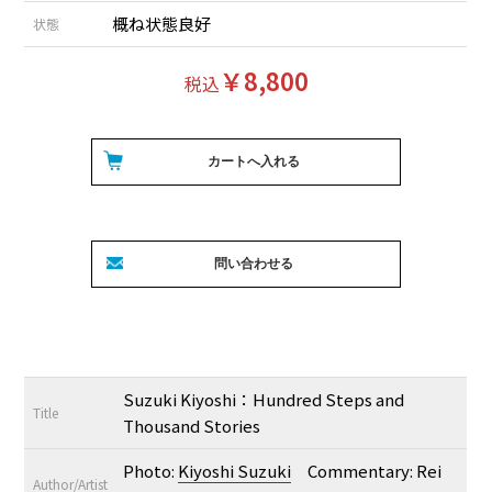
概ね状態良好
状態
￥8,800
税込
Suzuki Kiyoshi：Hundred Steps and
Title
Thousand Stories
Photo:
Kiyoshi Suzuki
Commentary: Rei
Author/Artist