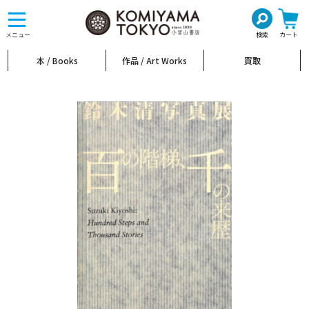
toggle
navigation
メニュー
検索
カート
本 / Books
作品 / Art Works
買取