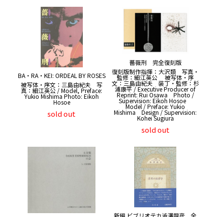
薔薇刑 完全復刻版
復刻版制作指揮：大沢類 写真・
BA・RA・KEI: ORDEAL BY ROSES
監修：細江英公 被写体・序
文：三島由紀夫 装丁・監修：杉
被写体・序文：三島由紀夫 写
浦康平 / Executive Producer of
真：細江英公 / Model, Preface:
Reprint: Rui Osawa Photo /
Yukio Mishima Photo: Eikoh
Supervision: Eikoh Hosoe
Hosoe
Model / Preface: Yukio
Mishima Design / Supervision:
sold out
Kohei Sugiura
sold out
新編 ビブリオテカ澁澤龍彦 全