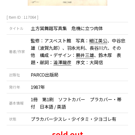
[ Item ID : 117064 ]
土方巽舞踏写真集 危機に立つ肉体
タイトル
監修：アスベスト館 写真：
細江英公
、中谷忠
雄（波賀九郎）、羽永光利、長谷川六、その
著者/作家
他 構成・デザイン：
勝井三雄
、鈴木厚 表
題・献詞：
澁澤龍彦
序文：大岡信
PARCO出版局
出版社
1987年
発行年
1冊 第1刷 ソフトカバー プラカバー・帯
基本情報
付 日本語 / 英語
プラカバー少スレ・少イタミ・少ヨゴレ有
状態
sold out