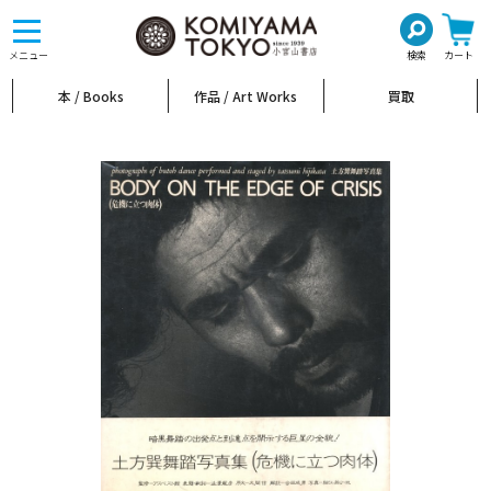
toggle
navigation
メニュー
検索
カート
本 / Books
作品 / Art Works
買取