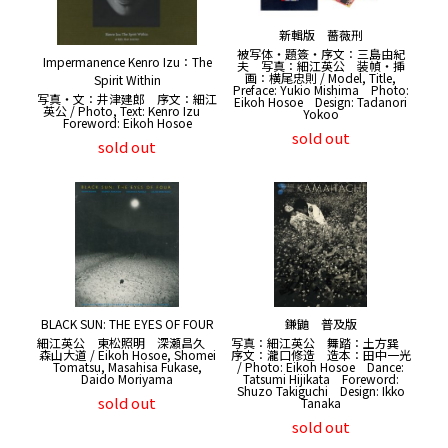
新輯版 薔薇刑
被写体・題簽・序文：三島由紀
Impermanence Kenro Izu：The
夫 写真：細江英公 装幀・挿
画：横尾忠則 / Model, Title,
Spirit Within
Preface: Yukio Mishima Photo:
写真・文：井津建郎 序文：細江
Eikoh Hosoe Design: Tadanori
英公 / Photo, Text: Kenro Izu
Yokoo
Foreword: Eikoh Hosoe
sold out
sold out
BLACK SUN: THE EYES OF FOUR
鎌鼬 普及版
細江英公 東松照明 深瀬昌久
写真：細江英公 舞踏：土方巽
森山大道 / Eikoh Hosoe, Shomei
序文：瀧口修造 造本：田中一光
Tomatsu, Masahisa Fukase,
/ Photo: Eikoh Hosoe Dance:
Daido Moriyama
Tatsumi Hijikata Foreword:
Shuzo Takiguchi Design: Ikko
sold out
Tanaka
sold out