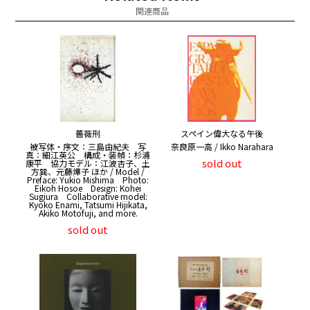
関連商品
薔薇刑
スペイン偉大なる午後
被写体・序文：三島由紀夫 写
奈良原一高 / Ikko Narahara
真：細江英公 構成・装幀：杉浦
sold out
康平 協力モデル：江波杏子、土
方巽、元藤燁子 ほか / Model /
Preface: Yukio Mishima Photo:
Eikoh Hosoe Design: Kohei
Sugiura Collaborative model:
Kyoko Enami, Tatsumi Hijikata,
Akiko Motofuji, and more.
sold out