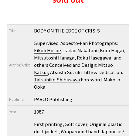
BODY ON THE EDGE OF CRISIS
Title
Supervised: Asbesto-kan Photographs:
Eikoh Hosoe
, Tadao Nakatani (Kuro Haga),
Mitsutoshi Hanaga, Roku Hasegawa, and
others Conceived and Design:
Mitsuo
Author/Artist
Katsui
, Atsushi Suzuki Title & Dedication:
Tatsuhiko Shibusawa
Foreword: Makoto
Ooka
PARCO Publishing
Publisher
1987
Year
First printing, Soft cover, Original plastic
dust jacket, Wraparound band. Japanese /