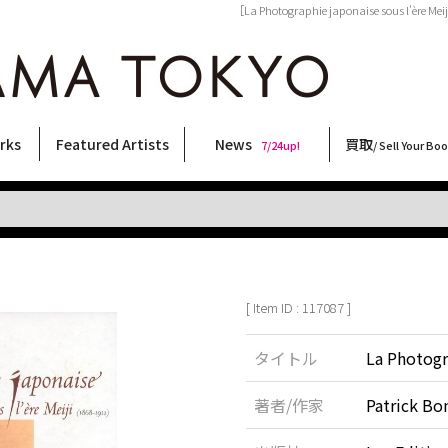
［La Photographie japonaise sous l'ère 
rks
Featured Artists
News
買取
7/24up!
/ Sell Your Bo
ィー
ート
ス
orks
稲嶺啓一(東風終)
村田言恵
丸岡和吾
Rico Casella
キム・ロートン
菅谷晋一
柴田亜美
内藤啓介
CHRIS
二本木里美
三島由紀夫
三島剛
横尾忠則
佐伯俊男
天野タケル
須藤昌人
林月光
秋赤音
大西洋介
春川ナミオ
大類信
北島敬三
森山大道
COOKIE
内藤ルネ
新着・おすすめ商品
フェア・イベント情報
お店からのお知らせ
買取ブログ
買取専用フォー
古書 / 古本の買
美術品の買取
出張買取につい
宅配買取につい
店頭買取につい
よくある質問
9/7up!
6/1up!
7/24up!
 ART LABEL
Keiichi Inamine(kochishun)
Kotoe Murata
Kazumichi Maruoka
(Babybrush)
Kim Laughton
Shinichi Sugaya
Ami Shibata
Keisuke Naito
CHRIS
Satomi Nihongi
Yukio Mishima
Go Mishima
Tadanori Yokoo
Toshio Saeki
TAKERU AMANO
Masato Sudo
Gekko Hayashi
AKIAKANE
Yosuke Onishi
Namio Harukawa
Makoto Ohrui
Keizo Kitajima
Daido Moriyama
野性爆弾くっきー！
Rune Naito
[ Item ID : 117087 ]
タイトル
La Photogra
著者/作家
Patrick