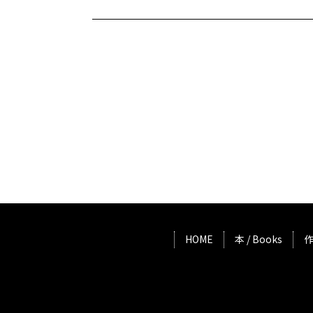
HOME
本 / Books
作