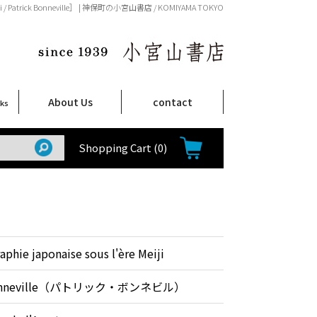
Meiji / Patrick Bonneville］ | 神保町の小宮山書店 / KOMIYAMA TOKYO
About Us
contact
oks
店舗案内
ご注文について
特定商取引法に関する表示
プライバシーポリシー
ム
取
て
て
て
Shop Infomation
How to Order
Shopping Cart
(0)
phie japonaise sous l'ère Meiji
 Bonneville（パトリック・ボンネビル）