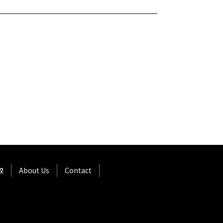
取
About Us
Contact