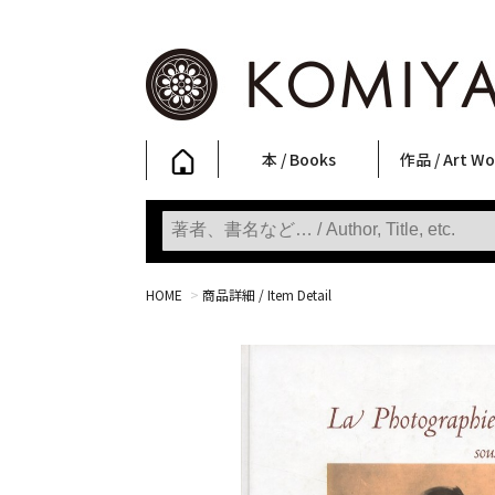
本 / Books
作品 / Art Wo
写真集
ファッション
アート / 美術
文学・人文
日本文化
新刊
SALE
フォトグラフ
ポスター
ストリートア
立体・その他
アートワーク
Primary Artw
版画
Photobooks
Fashion
Art
Literature & Humanities
Japanese Culture
New Books
SALE
Photography
Posters
Street Art
Sculptures / etc
Art Works
KOMIYAMA TOKYO
Prints
HOME
>
商品詳細 / Item Detail