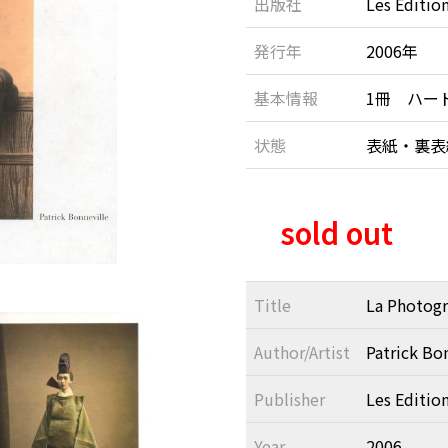
出版社
Les Editio
発行年
2006年
基本情報
1冊 ハー
状態
表紙・裏表
sold out
Title
La Photogra
Author/Artist
Patrick Bo
Publisher
Les Editio
Year
2006