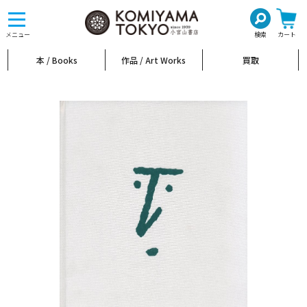
toggle
navigation
メニュー
検索
カート
本 / Books
作品 / Art Works
買取