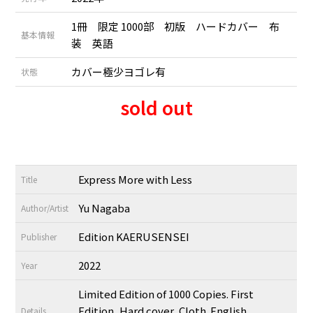
1冊 限定 1000部 初版 ハードカバー 布
基本情報
装 英語
カバー極少ヨゴレ有
状態
sold out
Express More with Less
Title
Yu Nagaba
Author/Artist
Edition KAERUSENSEI
Publisher
2022
Year
Limited Edition of 1000 Copies. First
Edition, Hard cover, Cloth. English.
Details