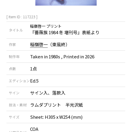
[ Item ID : 117223 ]
稲嶺啓一 プリント
タイトル
『薔薇族 1984 冬 増刊号』表紙より
稲嶺啓一
（東風終）
作家
Taken in 1980s , Printed in 2026
制作年
1点
点数
Ed.5
エディション
サイン入、落款入
サイン
ラムダプリント 半光沢紙
技法・素材
Sheet: H305 x W254 (mm)
サイズ
COA