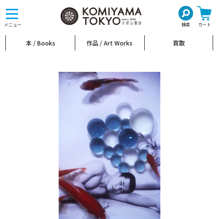
toggle
navigation
メニュー
検索
カート
本 / Books
作品 / Art Works
買取