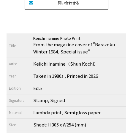
Keiichi Inamine Photo Print
From the magazine cover of ”Barazoku
Title
Winter 1984, Special issue"
Keiichi Inamine
（Shun Kochi）
Artist
Taken in 1980s , Printed in 2026
Year
Ed.5
Edition
Stamp, Signed
Signature
Lambda print, Semi gloss paper
Material
Sheet: H305 x W254 (mm)
Size