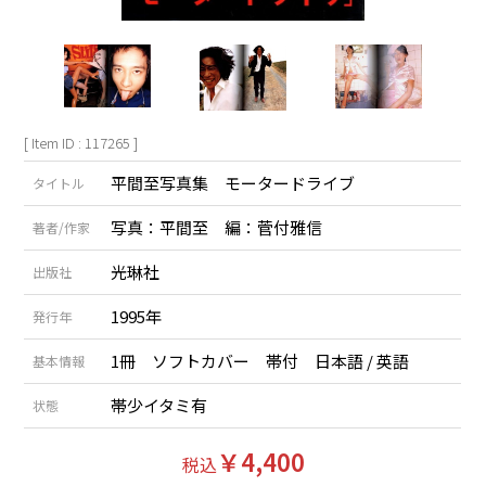
[ Item ID : 117265 ]
平間至写真集 モータードライブ
タイトル
写真：平間至 編：菅付雅信
著者/作家
光琳社
出版社
1995年
発行年
1冊 ソフトカバー 帯付 日本語 / 英語
基本情報
帯少イタミ有
状態
￥4,400
税込