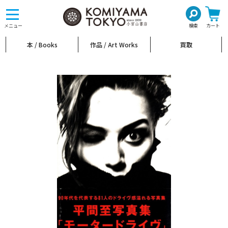
toggle
navigation
メニュー
検索
カート
本 / Books
作品 / Art Works
買取