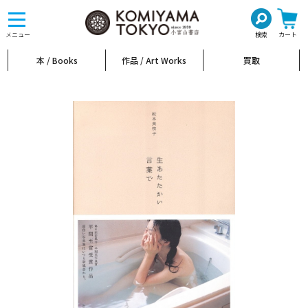
toggle
navigation
メニュー
検索
カート
本 / Books
作品 / Art Works
買取