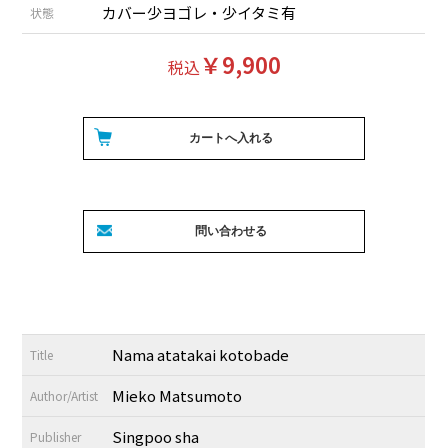
カバー少ヨゴレ・少イタミ有
状態
￥9,900
税込
Nama atatakai kotobade
Title
Mieko Matsumoto
Author/Artist
Singpoo sha
Publisher