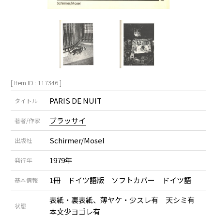
[ Item ID : 117346 ]
PARIS DE NUIT
タイトル
ブラッサイ
著者/作家
Schirmer/Mosel
出版社
1979年
発行年
1冊 ドイツ語版 ソフトカバー ドイツ語
基本情報
表紙・裏表紙、薄ヤケ・少スレ有 天シミ有
状態
本文少ヨゴレ有