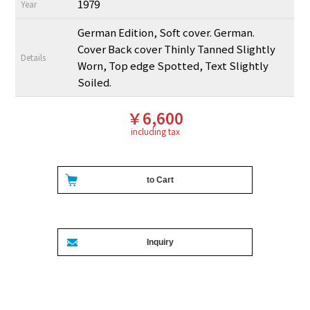
1979
Year
German Edition, Soft cover. German.
Cover Back cover Thinly Tanned Slightly
Details
Worn, Top edge Spotted, Text Slightly
Soiled.
￥6,600
including tax