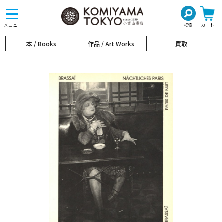
toggle
navigation
メニュー
検索
カート
本 / Books
作品 / Art Works
買取