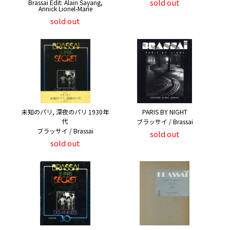
sold out
Brassai Edit: Alain Sayang,
Annick Lionel-Marie
sold out
未知のパリ, 深夜のパリ 1930年
PARIS BY NIGHT
代
ブラッサイ / Brassai
ブラッサイ / Brassai
sold out
sold out