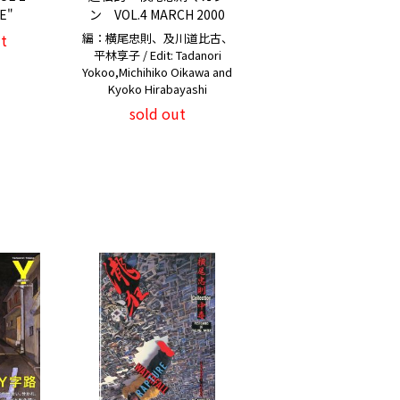
E"
ン VOL.4 MARCH 2000
t
編：横尾忠則、及川道比古、
平林享子 / Edit: Tadanori
Yokoo,Michihiko Oikawa and
Kyoko Hirabayashi
sold out