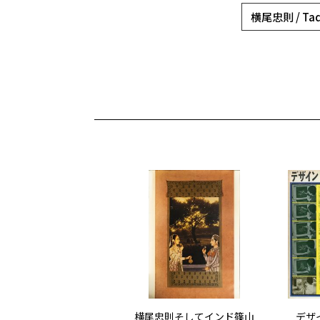
横尾忠則 / Tad
横尾忠則そしてインド篠山
デザイ