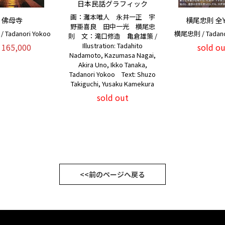
日本民話グラフィック
画：灘本唯人 永井一正 宇
佛母寺
横尾忠則 全
野亜喜良 田中一光 横尾忠
Tadanori Yokoo
横尾忠則 / Tadano
則 文：滝口修造 亀倉雄策 /
Illustration: Tadahito
165,000
sold ou
Nadamoto, Kazumasa Nagai,
Akira Uno, Ikko Tanaka,
Tadanori Yokoo Text: Shuzo
Takiguchi, Yusaku Kamekura
sold out
<<前のページへ戻る