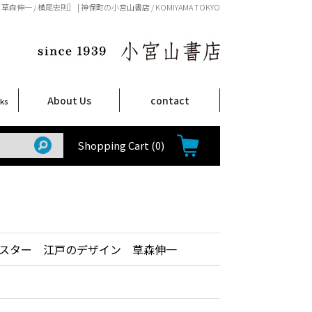
 / 横尾忠則］ | 神保町の小宮山書店 / KOMIYAMA TOKYO
About Us
contact
oks
店舗案内
ご注文について
特定商取引法に関する表示
プライバシーポリシー
ム
取
て
て
て
Shop Infomation
How to Order
Shopping Cart
(0)
スター 江戸のデザイン 草森伸一