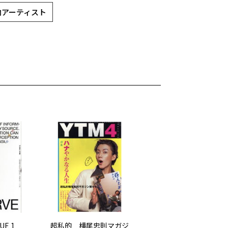
国内アーティスト
UE 1
超私的 横尾忠則マガジ