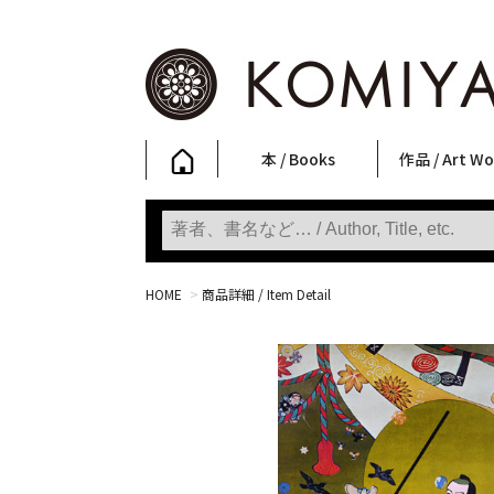
本 / Books
作品 / Art Wo
写真集
ファッション
アート / 美術
文学・人文
日本文化
新刊
SALE
フォトグラフ
ポスター
ストリートア
立体・その他
アートワーク
Primary Artw
版画
Photobooks
Fashion
Art
Literature & Humanities
Japanese Culture
New Books
SALE
Photography
Posters
Street Art
Sculptures / etc
Art Works
KOMIYAMA TOKYO
Prints
HOME
>
商品詳細 / Item Detail