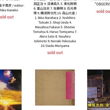
田正治 4. 深瀬昌久 5. 東松照明
"OBSERV
子喬彦 / editor:
6. 富山治夫 7. 佐藤明 8. 石元泰
ahiko Kaneko
sold ou
博 9. 横須賀功光 10. 森山大道 /
sold out
1. Ikko Narahara 2. Yoshihiro
Tatsuki 3. Shoji Ueda 4.
Masahisa Fukase 5. Shomei
Tomatsu 6. Haruo Tomiyama 7.
Akira Sato 8. Yasuhiro
Ishimoto 9. Noriaki Yokosuka
10. Daido Moriyama
sold out