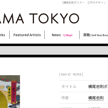
［横尾忠則ポスター 江戸のデザイン 草森伸一
rks
Featured Artists
News
買取
7/24up!
/ Sell Your Bo
ィー
ート
ス
orks
稲嶺啓一(東風終)
村田言恵
丸岡和吾
Rico Casella
キム・ロートン
菅谷晋一
柴田亜美
内藤啓介
CHRIS
横尾忠則
森山大道
北島敬三
佐伯俊男
林月光
大類信
三島由紀夫
大西洋介
内藤ルネ
三島剛
秋赤音
須藤昌人
COOKIE
天野タケル
春川ナミオ
二本木里美
新着・おすすめ商品
フェア・イベント情報
お店からのお知らせ
買取ブログ
買取専用フォー
古書 / 古本の買
美術品の買取
出張買取につい
宅配買取につい
店頭買取につい
よくある質問
9/7up!
6/1up!
7/24up!
 ART LABEL
Keiichi Inamine(kochishun)
Kotoe Murata
Kazumichi Maruoka
(Babybrush)
Kim Laughton
Shinichi Sugaya
Ami Shibata
Keisuke Naito
CHRIS
Tadanori Yokoo
Daido Moriyama
Keizo Kitajima
Toshio Saeki
Gekko Hayashi
Makoto Ohrui
Yukio Mishima
Yosuke Onishi
Rune Naito
Go Mishima
AKIAKANE
Masato Sudo
野性爆弾くっきー！
TAKERU AMANO
Namio Harukawa
Satomi Nihongi
[ Item ID : 48356 ]
タイトル
横尾忠則ポ
作家
横尾忠則