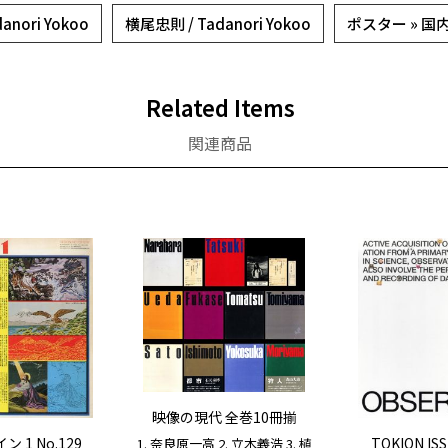
anori Yokoo
横尾忠則 / Tadanori Yokoo
ポスター » 
Related Items
関連商品
映像の現代 全巻10冊揃
ン 1 No.129
TOKION ISS
1. 奈良原一高 2. 立木義浩 3. 植