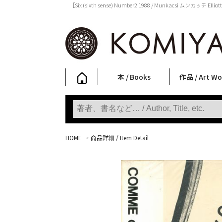
［Six (sixth sense) Number2 1988 / Munkacsi ムンカッ
本 / Books
作品 / Art Wo
写真集
ファッション
アート / 美術
文学・人文
日本文化
新刊
SALE
フォトグラフ
ポスター
ストリートア
立体・その他
アートワーク
Primary Artw
版画
Photobooks
Fashion
Art
Literature & Humanities
Japanese Culture
New Books
SALE
Photography
Posters
Street Art
Sculptures / etc
Art Works
KOMIYAMA TOKYO
Prints
HOME
>
商品詳細 / Item Detail