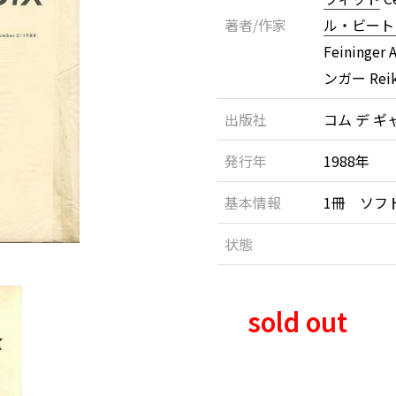
著者/作家
ル・ビート
Feininge
ンガー Rei
出版社
コム デ ギャ
発行年
1988年
基本情報
1冊 ソフ
状態
sold out