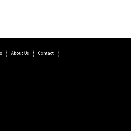
取
About Us
Contact