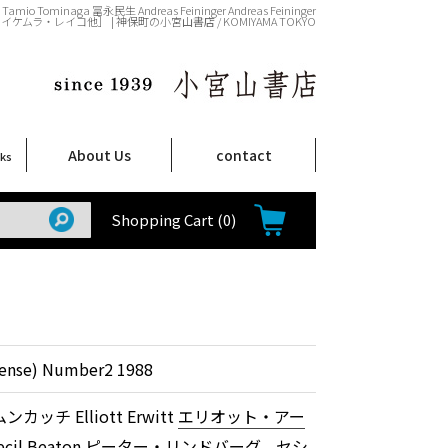
Tominaga 冨永民生 Andreas Feininger Andreas Feininger
 イケムラ・レイコ他］ | 神保町の小宮山書店 / KOMIYAMA TOKYO
About Us
contact
oks
店舗案内
ご注文について
特定商取引法に関する表示
プライバシーポリシー
ム
取
て
て
て
Shop Infomation
How to Order
Shopping Cart
(0)
 sense) Number2 1988
ムンカッチ Elliott Erwitt
エリオット・アー
cil Beaton
ピーター・リンドバーグ
、
セシ