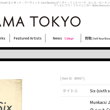
チ Elliott Erwitt エリオット・アーウィット Cecil Beaton ピーター・リンドバーグ、セシル・ビートン Tamio 
アンドレアス・ファイニンガー Reiko Ikemura
rks
Featured Artists
News
買取
7/24up!
/ Sell Your Bo
ィー
ート
ス
orks
稲嶺啓一(東風終)
村田言恵
丸岡和吾
Rico Casella
キム・ロートン
菅谷晋一
柴田亜美
内藤啓介
CHRIS
三島由紀夫
北島敬三
林月光
二本木里美
横尾忠則
秋赤音
森山大道
COOKIE
大西洋介
須藤昌人
佐伯俊男
大類信
春川ナミオ
内藤ルネ
天野タケル
三島剛
新着・おすすめ商品
フェア・イベント情報
お店からのお知らせ
買取ブログ
買取専用フォー
古書 / 古本の買
美術品の買取
出張買取につい
宅配買取につい
店頭買取につい
よくある質問
9/7up!
6/1up!
7/24up!
 ART LABEL
Keiichi Inamine(kochishun)
Kotoe Murata
Kazumichi Maruoka
(Babybrush)
Kim Laughton
Shinichi Sugaya
Ami Shibata
Keisuke Naito
CHRIS
Yukio Mishima
Keizo Kitajima
Gekko Hayashi
Satomi Nihongi
Tadanori Yokoo
AKIAKANE
Daido Moriyama
野性爆弾くっきー！
Yosuke Onishi
Masato Sudo
Toshio Saeki
Makoto Ohrui
Namio Harukawa
Rune Naito
TAKERU AMANO
Go Mishima
[ Item ID : 69967 ]
タイトル
Six (sixth
Munkacsi 
ウィット
Ce