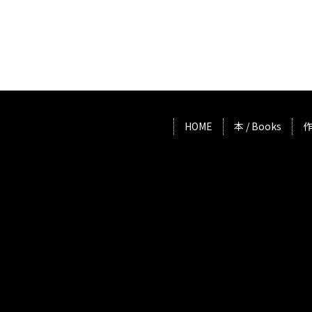
HOME
本 / Books
作