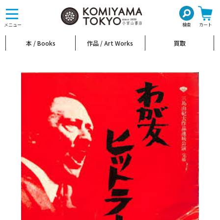
toggle
navigation
メニュー
検索
カート
本 / Books
作品 / Art Works
買取