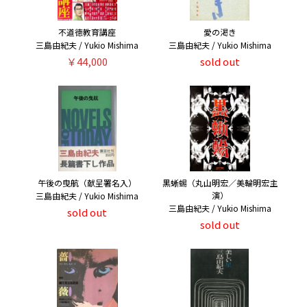
不道徳教育講座
愛の渇き
三島由紀夫 / Yukio Mishima
三島由紀夫 / Yukio Mishima
￥44,000
sold out
午後の曳航（献呈署名入）
黒蜥蜴（丸山明宏／美輪明宏主
演）
三島由紀夫 / Yukio Mishima
三島由紀夫 / Yukio Mishima
sold out
sold out