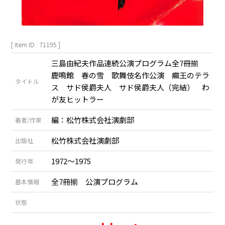
[ Item ID : 71195 ]
三島由紀夫作品連続公演プログラム全7冊揃
鹿鳴館 春の雪 歌舞伎名作公演 癩王のテラ
タイトル
ス サド侯爵夫人 サド侯爵夫人（完結） わ
が友ヒットラー
編：松竹株式会社演劇部
著者/作家
松竹株式会社演劇部
出版社
1972～1975
発行年
全7冊揃 公演プログラム
基本情報
状態