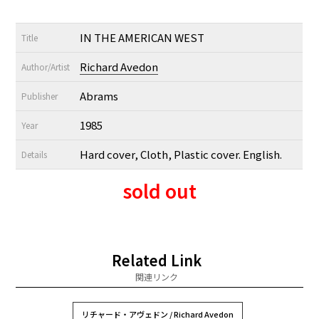
IN THE AMERICAN WEST
Title
Richard Avedon
Author/Artist
Abrams
Publisher
1985
Year
Hard cover, Cloth, Plastic cover. English.
Details
sold out
Related Link
関連リンク
リチャード・アヴェドン / Richard Avedon