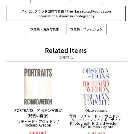
ハッセルブラッド国際写真賞 / The Hasselblad Foundation
International Award in Photography
写真集 » 海外写真家
写真集 » ファッション
Related Items
関連商品
PORTRAITS アベドン写真展
Observations
〈時代の肖像〉
写真：リチャード・アヴェドン
文：トルーマン・カポーティ /
リチャード・アヴェドン /
Photograph: Richard Avedon
Richard Avedon
Text: Truman Capote
sold out
￥44,000