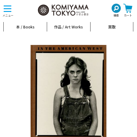
toggle
navigation
メニュー
検索
カート
本 / Books
作品 / Art Works
買取