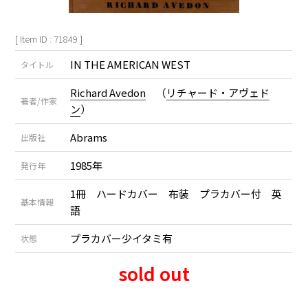
[ Item ID : 71849 ]
IN THE AMERICAN WEST
タイトル
Richard Avedon
（
リチャード・アヴェド
著者/作家
ン
）
Abrams
出版社
1985年
発行年
1冊 ハードカバー 布装 プラカバー付 英
基本情報
語
プラカバー少イタミ有
状態
sold out