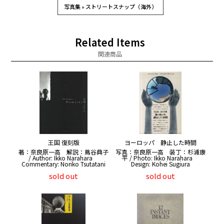
写真集 » ストリートスナップ（海外）
Related Items
関連商品
王国 復刻版
ヨーロッパ 静止した時間
著：奈良原一高 解説：蔦谷典子
写真：奈良原一高 装丁：杉浦康
/ Author: Ikko Narahara
平 / Photo: Ikko Narahara
Commentary: Noriko Tsutatani
Design: Kohei Sugiura
sold out
sold out