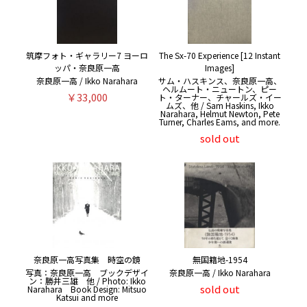
筑摩フォト・ギャラリー7 ヨーロ
The Sx-70 Experience [12 Instant
ッパ・奈良原一高
Images]
奈良原一高 / Ikko Narahara
サム・ハスキンス、奈良原一高、
ヘルムート・ニュートン、ピー
￥33,000
ト・ターナー、チャールズ・イー
ムズ、他 / Sam Haskins, Ikko
Narahara, Helmut Newton, Pete
Turner, Charles Eams, and more.
sold out
奈良原一高写真集 時空の鏡
無国籍地-1954
写真：奈良原一高 ブックデザイ
奈良原一高 / Ikko Narahara
ン：勝井三雄 他 / Photo: Ikko
sold out
Narahara Book Design: Mitsuo
Katsui and more