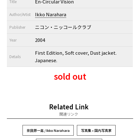
En-Circular Vision
Title
Ikko Narahara
Author/Artist
ニコン・ニッコールクラブ
Publisher
2004
Year
First Edition, Soft cover, Dust jacket.
Details
Japanese.
sold out
Related Link
関連リンク
奈良原一高 / Ikko Narahara
写真集 » 国内写真家