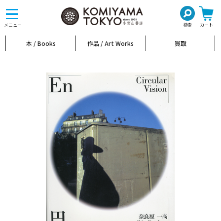
toggle
navigation
メニュー
検索
カート
本 / Books
作品 / Art Works
買取