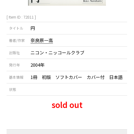
[ Item ID : 72811 ]
円
タイトル
奈良原一高
著者/作家
ニコン・ニッコールクラブ
出版社
2004年
発行年
1冊 初版 ソフトカバー カバー付 日本語
基本情報
状態
sold out