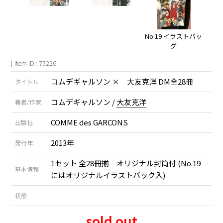
No.19 イラストバッ
グ
[ Item ID : 73226 ]
コムデギャルソン × 大友克洋 DM全28冊
タイトル
コムデギャルソン /
大友克洋
著者/作家
COMME des GARCONS
出版社
2013年
発行年
1セット 全28冊揃 オリジナル封筒付 (No.19
基本情報
にはオリジナルイラストバック入)
状態
sold out