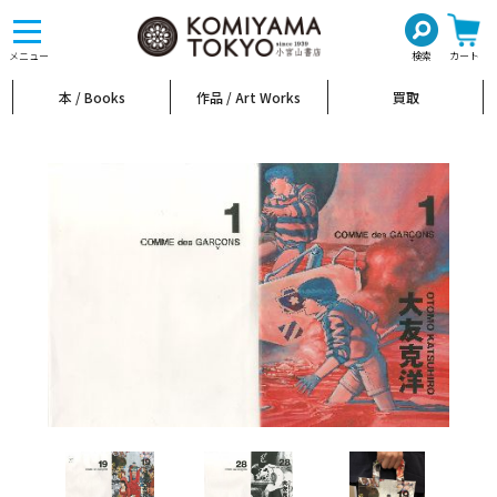
toggle
navigation
メニュー
検索
カート
本 / Books
作品 / Art Works
買取