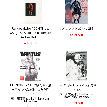
Rei Kawakubo / COMME des
ハイファッション No.296
GARÇONS Art of the In-Between
sold out
Andrew Bolton
sold out
BRUTUS No.608 特別付録・描
コム デ ギャルソン× 大友克洋
き下ろし作品収録、大友克洋
DM #22
BOOK
画：大友克洋 / Illustration:
Katsuhiro Ohtomo
編：石渡健文 / Edit: Takefumi
Ishiwatari
sold out
sold out