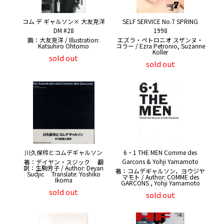
コム デ ギャルソン× 大友克洋
SELF SERVICE No.7 SPRING
DM #28
1998
画：大友克洋 / Illustration:
エズラ・ペトロニオ スザンヌ・
Katsuhiro Ohtomo
コラー / Ezra Petronio, Suzanne
Koller
sold out
sold out
川久保玲とコムデギャルソン
6・1 THE MEN Comme des
Garcons & Yohji Yamamoto
著：デイヤン・スジック 翻
訳：生駒芳子 / Author: Deyan
著：コムデギャルソン，ヨウジヤ
Sudjic Translate: Yoshiko
マモト / Author: COMME des
Ikoma
GARCONS , Yohji Yamamoto
sold out
sold out