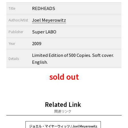
REDHEADS
Title
Joel Meyerowitz
Author/Artist
Super LABO
Publisher
2009
Year
Limited Edition of 500 Copies. Soft cover.
Details
English.
sold out
Related Link
関連リンク
ジョエル・マイヤーウィッツ / Joel Meyerowitz