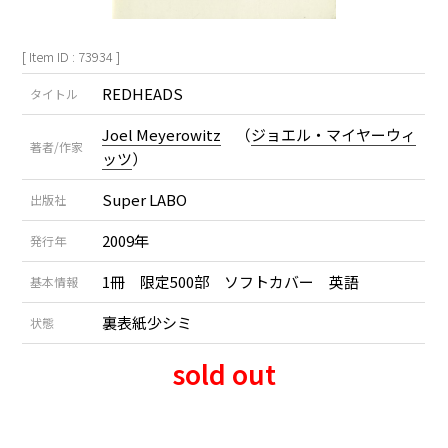
[ Item ID : 73934 ]
REDHEADS
タイトル
Joel Meyerowitz
（
ジョエル・マイヤーウィ
著者/作家
ッツ
）
Super LABO
出版社
2009年
発行年
1冊 限定500部 ソフトカバー 英語
基本情報
裏表紙少シミ
状態
sold out