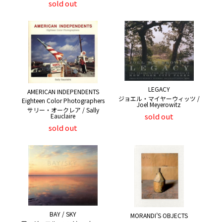
sold out
LEGACY
AMERICAN INDEPENDENTS
ジョエル・マイヤーウィッツ /
Eighteen Color Photographers
Joel Meyerowitz
サリー・オークレア / Sally
sold out
Eauclaire
sold out
BAY / SKY
MORANDI’S OBJECTS