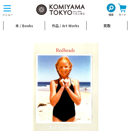
toggle
navigation
メニュー
検索
カート
本 / Books
作品 / Art Works
買取