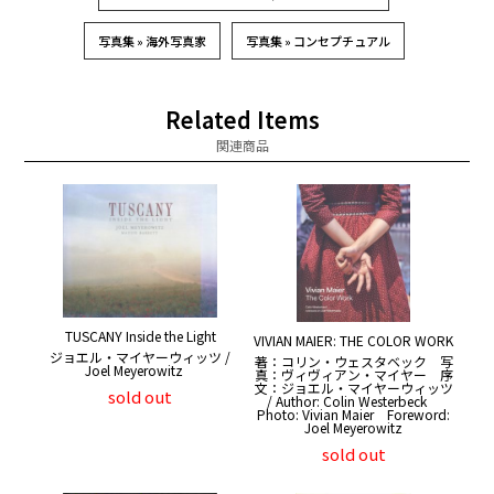
写真集 » 海外写真家
写真集 » コンセプチュアル
Related Items
関連商品
TUSCANY Inside the Light
VIVIAN MAIER: THE COLOR WORK
ジョエル・マイヤーウィッツ /
著：コリン・ウェスタベック 写
Joel Meyerowitz
真：ヴィヴィアン・マイヤー 序
文：ジョエル・マイヤーウィッツ
sold out
/ Author: Colin Westerbeck
Photo: Vivian Maier Foreword:
Joel Meyerowitz
sold out