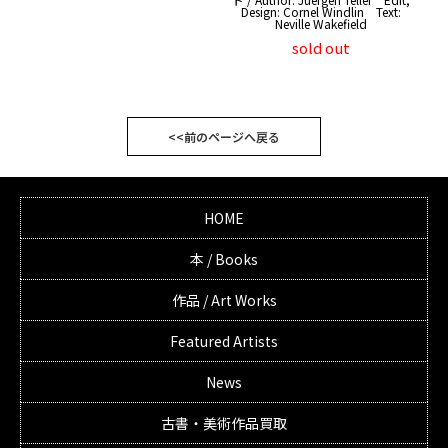
Design: Cornel Windlin Text:
Neville Wakefield
sold out
<<前のページへ戻る
HOME
本 / Books
作品 / Art Works
Featured Artists
News
古書・美術作品買取