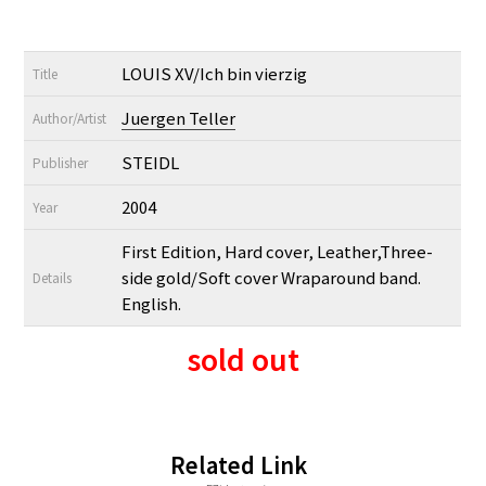
LOUIS XV/Ich bin vierzig
Title
Juergen Teller
Author/Artist
STEIDL
Publisher
2004
Year
First Edition, Hard cover, Leather,Three-
side gold/Soft cover Wraparound band.
Details
English.
sold out
Related Link