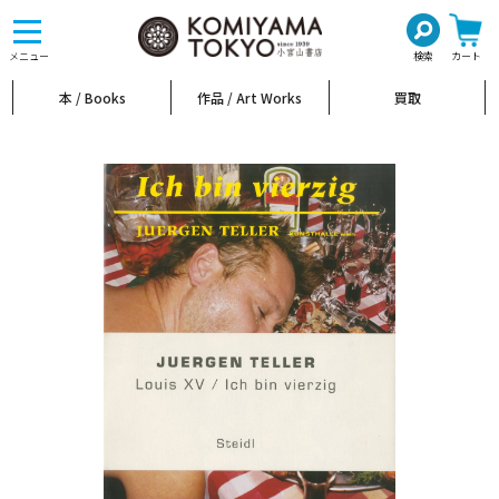
toggle
navigation
メニュー
検索
カート
本 / Books
作品 / Art Works
買取