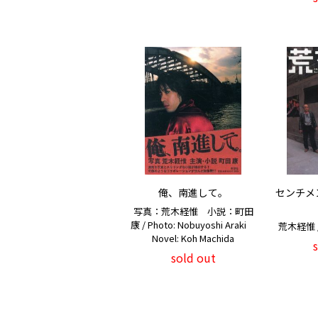
俺、南進して。
センチメ
写真：荒木経惟 小説：町田
康 / Photo: Nobuyoshi Araki
荒木経惟 / 
Novel: Koh Machida
sold out