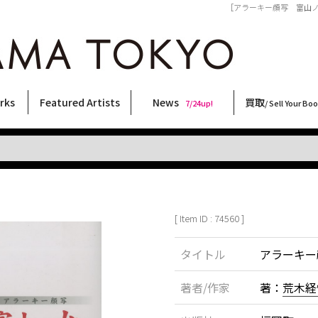
［アラーキー顔写 富山ノ女性 
rks
Featured Artists
News
買取
7/24up!
/ Sell Your Bo
ィー
ート
ス
orks
稲嶺啓一(東風終)
村田言恵
丸岡和吾
Rico Casella
キム・ロートン
菅谷晋一
柴田亜美
内藤啓介
CHRIS
COOKIE
須藤昌人
三島由紀夫
北島敬三
内藤ルネ
三島剛
林月光
大類信
大西洋介
佐伯俊男
天野タケル
二本木里美
春川ナミオ
森山大道
横尾忠則
秋赤音
新着・おすすめ商品
フェア・イベント情報
お店からのお知らせ
買取ブログ
買取専用フォー
古書 / 古本の買
美術品の買取
出張買取につい
宅配買取につい
店頭買取につい
よくある質問
9/7up!
6/1up!
7/24up!
 ART LABEL
Keiichi Inamine(kochishun)
Kotoe Murata
Kazumichi Maruoka
(Babybrush)
Kim Laughton
Shinichi Sugaya
Ami Shibata
Keisuke Naito
CHRIS
野性爆弾くっきー！
Masato Sudo
Yukio Mishima
Keizo Kitajima
Rune Naito
Go Mishima
Gekko Hayashi
Makoto Ohrui
Yosuke Onishi
Toshio Saeki
TAKERU AMANO
Satomi Nihongi
Namio Harukawa
Daido Moriyama
Tadanori Yokoo
AKIAKANE
[ Item ID : 74560 ]
タイトル
アラーキー
著者/作家
著：
荒木経