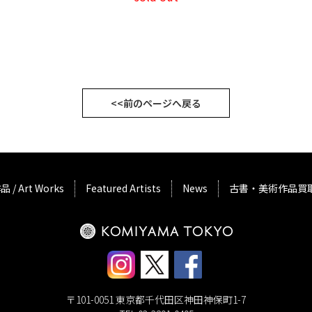
<<前のページへ戻る
品 / Art Works
Featured Artists
News
古書・美術作品買
〒101-0051 東京都千代田区神田神保町1-7