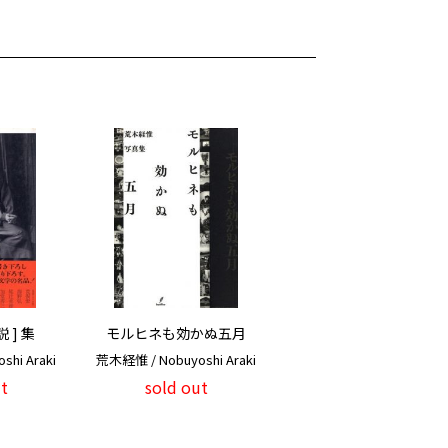
 ] 集
モルヒネも効かぬ五月
hi Araki
荒木経惟 / Nobuyoshi Araki
t
sold out