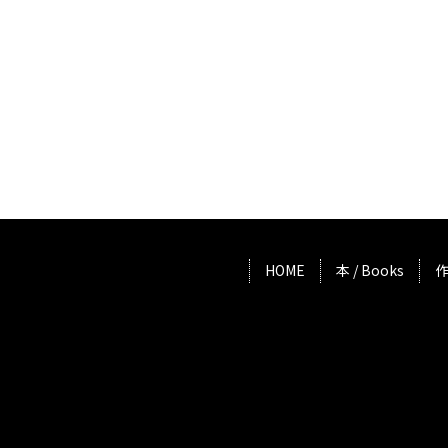
HOME
本 / Books
作