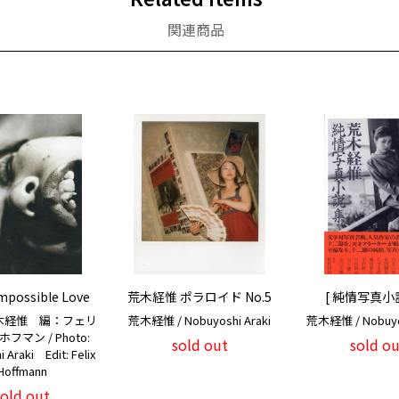
関連商品
mpossible Love
荒木経惟 ポラロイド No.5
[ 純情写真小説
木経惟 編：フェリ
荒木経惟 / Nobuyoshi Araki
荒木経惟 / Nobuyos
フマン / Photo:
sold out
sold ou
 Araki Edit: Felix
Hoffmann
sold out