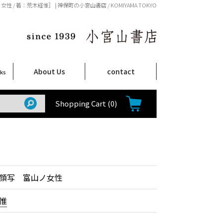
/ 著：荒木経惟］ | 神保町の小宮山書店 / KOMIYAMA TOKYO
About Us
contact
oks
店舗案内
ご注文について
特定商取引法に関する表示
プライバシーポリシー
ム
取
て
て
て
Shop Infomation
How to Order
Shopping Cart
(0)
顔写 富山ノ女性
惟