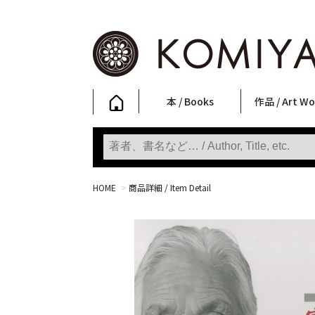
本 / Books
作品 / Art Wo
写真集
ファッション
アート / 美術
文学・人文
日本文化
新刊
SALE
フォトグラフ
ポスター
ストリートア
立体・その他
アートワーク
Primary Artw
版画
Photobooks
Fashion
Art
Literature & Humanities
Japanese Culture
New Books
SALE
Photography
Posters
Street Art
Sculptures / etc
Art Works
KOMIYAMA TOKYO
Prints
HOME
>
商品詳細 / Item Detail