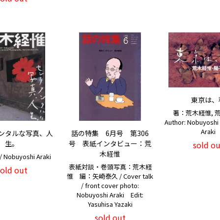
東京は、
著：荒木経惟, 荒
Author: Nobuyoshi 
Araki
ンタルな写真、人
話の特集 6月号 第306
生。
号 表紙インタビュー：荒
sold ou
木経惟
Nobuyoshi Araki
表紙対談・巻頭写真：荒木経
sold out
惟 編：矢崎泰久 / Cover talk
/ front cover photo:
Nobuyoshi Araki Edit:
Yasuhisa Yazaki
sold out