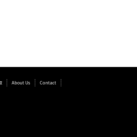
取
About Us
Contact