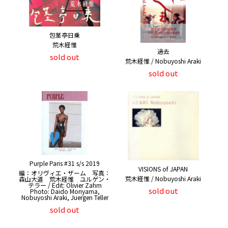
包茎亭日乗
荒木経惟
過去
sold out
荒木経惟 / Nobuyoshi Araki
sold out
Purple Paris #31 s/s 2019
VISIONS of JAPAN
編：オリヴィエ・ザーム 写真：
荒木経惟 / Nobuyoshi Araki
森山大道 荒木経惟 ユルゲン・
テラー / Edit: Olivier Zahm
sold out
Photo: Daido Moriyama,
Nobuyoshi Araki, Juergen Teller
sold out