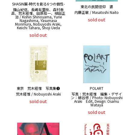
SHASIN展-時代を創る6つの個性-
東北の民間信仰 婆
篠山紀信、長嶋有里枝、森村泰
内藤正敏 / Masatoshi Naito
昌、荒木経惟、田原桂一、植田正
治 / Kishin Shinoyama, Yurie
sold out
Nagashima, Yasumasa
Morimura, Nobuyoshi Araki,
Keiichi Tahara, Shoji Ueda
sold out
東京 荒木経惟 写真集❸
POLART
荒木経惟 / Nobuyoshi Araki
写真：荒木経惟 編集・デザイ
ン：綿谷修 / Photo: Nobuyoshi
sold out
Araki Edit, Design: Osamu
Wataya
sold out