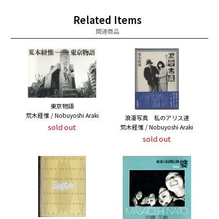
Related Items
関連商品
東京物語
荒木経惟 / Nobuyoshi Araki
浪漫写真 私のアリス達
sold out
荒木経惟 / Nobuyoshi Araki
sold out