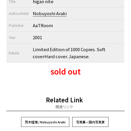
higan nite
Title
Nobuyoshi Araki
Author/Artist
AaTRoom
Publisher
2001
Year
Limited Edition of 1000 Copies. Soft
Details
coverHard cover. Japanese.
sold out
Related Link
関連リンク
荒木経惟 / Nobuyoshi Araki
写真集 » 国内写真家