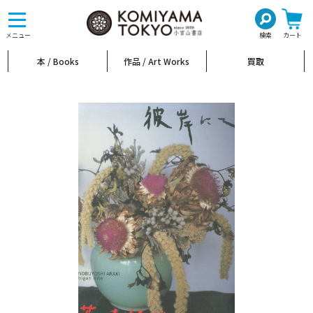
toggle
navigation
メニュー
検索
カート
本 / Books
作品 / Art Works
買取