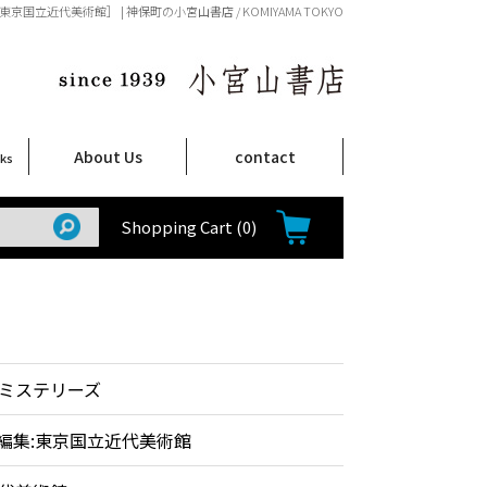
京国立近代美術館］ | 神保町の小宮山書店 / KOMIYAMA TOKYO
About Us
contact
oks
店舗案内
ご注文について
特定商取引法に関する表示
プライバシーポリシー
ム
取
て
て
て
Shop Infomation
How to Order
Shopping Cart
(0)
ミステリーズ
 編集:東京国立近代美術館