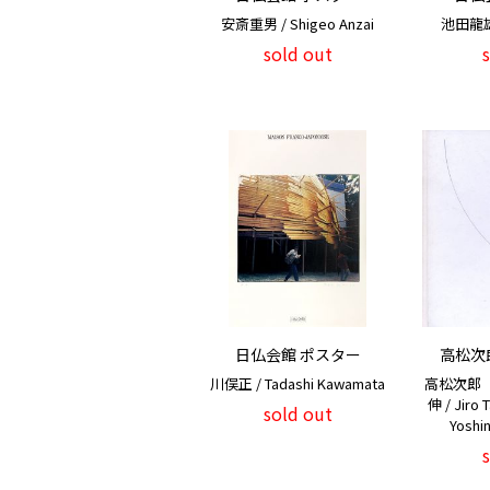
安斎重男 / Shigeo Anzai
池田龍雄 /
sold out
日仏会館 ポスター
高松次
川俣正 / Tadashi Kawamata
高松次郎
伸 / Jiro 
sold out
Yoshi