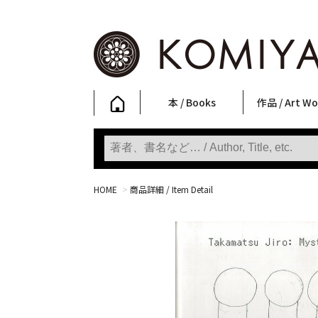
本 / Books
作品 / Art Wo
写真集
ファッション
アート / 美術
文学・人文
日本文化
新刊
SALE
フォトグラフ
ポスター
ストリートア
立体・その他
アートワーク
Primary Artw
版画
Photobooks
Fashion
Art
Literature & Humanities
Japanese Culture
New Books
SALE
Photography
Posters
Street Art
Sculptures / etc
Art Works
KOMIYAMA TOKYO
Prints
HOME
>
商品詳細 / Item Detail