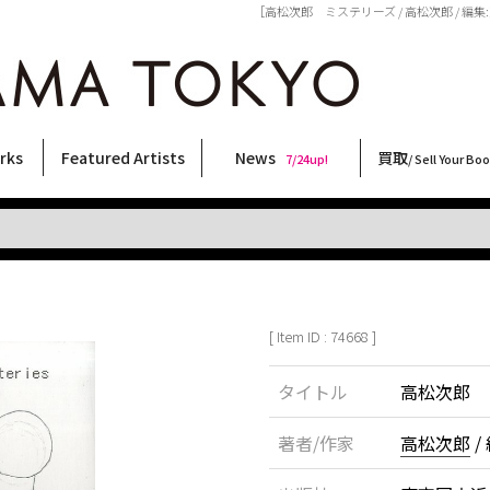
［高松次郎 ミステリーズ / 高松次郎 / 編集:東
rks
Featured Artists
News
買取
7/24up!
/ Sell Your Bo
ィー
ート
ス
orks
稲嶺啓一(東風終)
村田言恵
丸岡和吾
Rico Casella
キム・ロートン
菅谷晋一
柴田亜美
内藤啓介
CHRIS
横尾忠則
北島敬三
三島由紀夫
林月光
COOKIE
森山大道
二本木里美
三島剛
春川ナミオ
天野タケル
大西洋介
大類信
須藤昌人
佐伯俊男
内藤ルネ
秋赤音
新着・おすすめ商品
フェア・イベント情報
お店からのお知らせ
買取ブログ
買取専用フォー
古書 / 古本の買
美術品の買取
出張買取につい
宅配買取につい
店頭買取につい
よくある質問
9/7up!
6/1up!
7/24up!
 ART LABEL
Keiichi Inamine(kochishun)
Kotoe Murata
Kazumichi Maruoka
(Babybrush)
Kim Laughton
Shinichi Sugaya
Ami Shibata
Keisuke Naito
CHRIS
Tadanori Yokoo
Keizo Kitajima
Yukio Mishima
Gekko Hayashi
野性爆弾くっきー！
Daido Moriyama
Satomi Nihongi
Go Mishima
Namio Harukawa
TAKERU AMANO
Yosuke Onishi
Makoto Ohrui
Masato Sudo
Toshio Saeki
Rune Naito
AKIAKANE
[ Item ID : 74668 ]
タイトル
高松次郎 
著者/作家
高松次郎
/