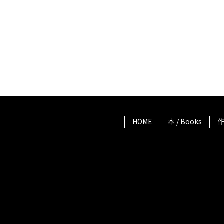
HOME
本 / Books
作