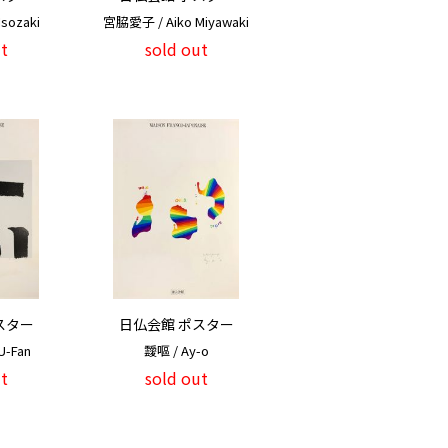
sozaki
宮脇愛子 / Aiko Miyawaki
t
sold out
スター
日仏会館 ポスター
U-Fan
靉嘔 / Ay-o
t
sold out