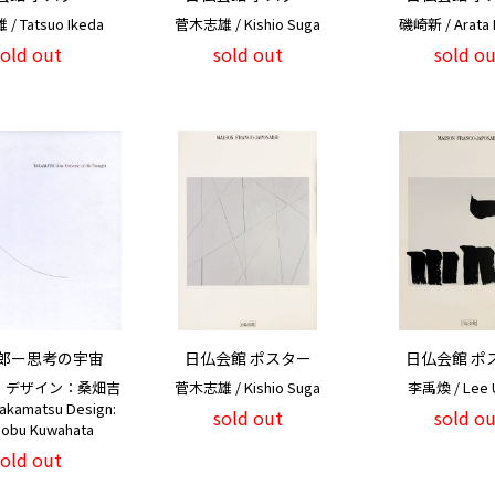
 Tatsuo Ikeda
菅木志雄 / Kishio Suga
磯崎新 / Arata I
sold out
sold out
sold ou
郎ー思考の宇宙
日仏会館 ポスター
日仏会館 ポ
 デザイン：桑畑吉
菅木志雄 / Kishio Suga
李禹煥 / Lee 
Takamatsu Design:
sold out
sold ou
nobu Kuwahata
sold out