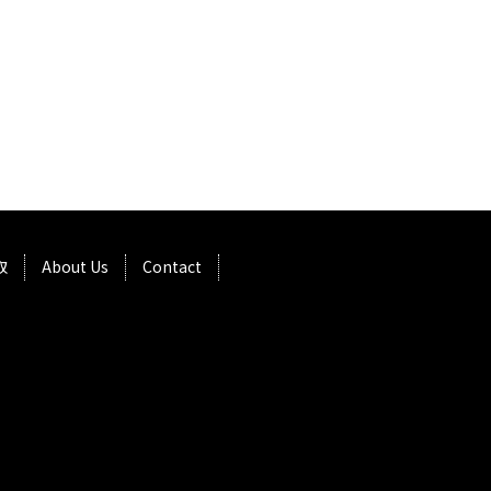
取
About Us
Contact