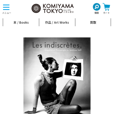
toggle
navigation
メニュー
検索
カート
本 / Books
作品 / Art Works
買取