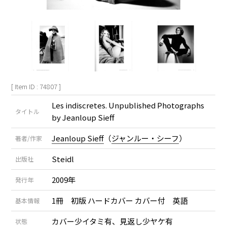
[ Item ID : 74807 ]
Les indiscretes. Unpublished Photographs
タイトル
by Jeanloup Sieff
Jeanloup Sieff
（
ジャンルー・シーフ
）
著者/作家
Steidl
出版社
2009年
発行年
1冊 初版 ハードカバー カバー付 英語
基本情報
カバー少イタミ有、見返し少ヤケ有
状態