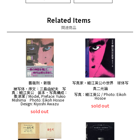
Related Items
関連商品
薔薇刑・新版
写真家・細江英公の世界 球体写
真二元論
被写体・序文：三島由紀夫 写
真：細江英公 装本・写真構成：
写真：細江英公 / Photo: Eikoh
粟津潔 / Model, Preface: Yukio
Hosoe
Mishima Photo: Eikoh Hosoe
Design: Kiyoshi Awazu
sold out
sold out