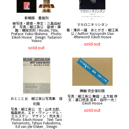
新輯版 薔薇刑
被写体・題簽・序文：三島由紀
マカロニキリシタン
夫 写真：細江英公 装幀・挿
著：薄井一議 あとがき：細江英
画：横尾忠則 / Model, Title,
公 / Author: Kazuyoshi Usui
Preface: Yukio Mishima Photo:
Afterword: Eikoh Hosoe
Eikoh Hosoe Design: Tadanori
Yokoo
sold out
sold out
鎌鼬 完全復刻版
写真：細江英公 舞踏：土方巽 序
おとこと女 細江英公写真集 復
文：瀧口修造 造本：田中一光 /
Eikoh Hosoe
刻版
写真：細江英公 文：山本太郎、
sold out
福島辰夫、エド・ヴァン・デル・
エルスケン デザイン：荒木実 /
Photo: Eikoh Hosoe Text: Taro
Yamamoto, Tatsuo Fukushima,
Ed van der Elsken Design: