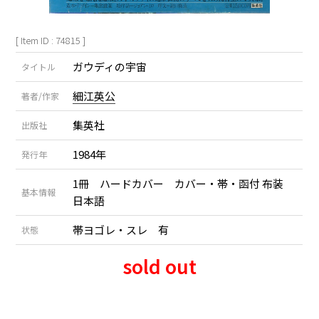
[ Item ID : 74815 ]
ガウディの宇宙
タイトル
細江英公
著者/作家
集英社
出版社
1984年
発行年
1冊 ハードカバー カバー・帯・函付 布装
基本情報
日本語
帯ヨゴレ・スレ 有
状態
sold out