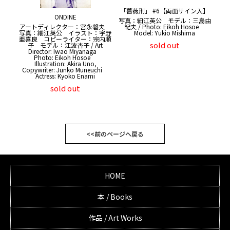
「薔薇刑」 #6【両面サイン入】
ONDINE
写真：細江英公 モデル：三島由
紀夫 / Photo: Eikoh Hosoe
アートディレクター：宮永磐夫
Model: Yukio Mishima
写真：細江英公 イラスト：宇野
亜喜良 コピーライター：宗内順
sold out
子 モデル：江波杏子 / Art
Director: Iwao Miyanaga
Photo: Eikoh Hosoe
Illustration: Akira Uno,
Copywriter: Junko Muneuchi
Actress: Kyoko Enami
sold out
<<前のページへ戻る
HOME
本 / Books
作品 / Art Works