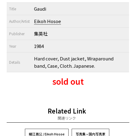
Gaudi
Title
Eikoh Hosoe
Author/Artist
集英社
Publisher
1984
Year
Hard cover, Dust jacket, Wraparound
Details
band, Case, Cloth. Japanese.
sold out
Related Link
関連リンク
細江英公 / Eikoh Hosoe
写真集 » 国内写真家