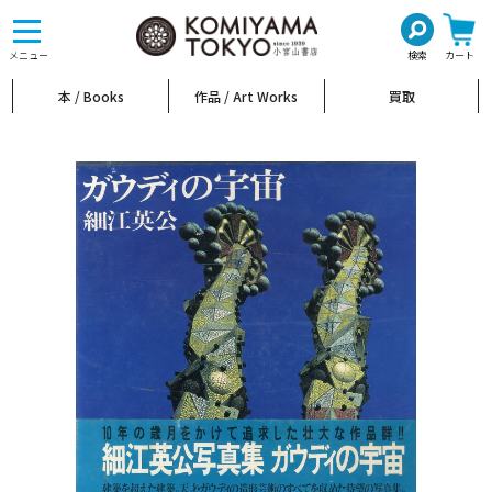
toggle
navigation
メニュー
検索
カート
本 / Books
作品 / Art Works
買取