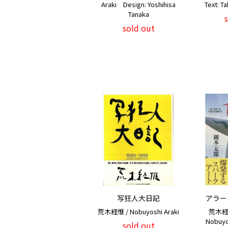
Araki Design: Yoshihisa
Text: T
Tanaka
sold out
写狂人大日記
アラー
荒木経惟 / Nobuyoshi Araki
荒木経
Nobuyo
sold out