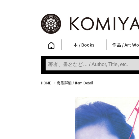
本 / Books
作品 / Art Wo
写真集
ファッション
アート / 美術
文学・人文
日本文化
新刊
SALE
フォトグラフ
ポスター
ストリートア
立体・その他
アートワーク
Primary Artw
版画
Photobooks
Fashion
Art
Literature & Humanities
Japanese Culture
New Books
SALE
Photography
Posters
Street Art
Sculptures / etc
Art Works
KOMIYAMA TOKYO
Prints
HOME
>
商品詳細 / Item Detail