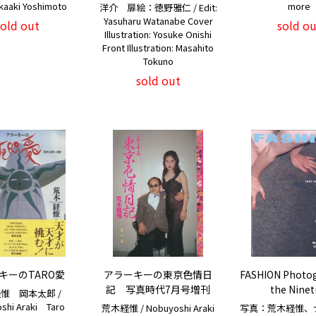
akaaki Yoshimoto
more
洋介 扉絵：徳野雅仁 / Edit:
Yasuharu Watanabe Cover
sold out
sold ou
Illustration: Yosuke Onishi
Front Illustration: Masahito
Tokuno
sold out
キーのTARO愛
アラーキーの東京色情日
FASHION Photog
記 写真時代7月号増刊
the Ninet
惟 岡本太郎 /
shi Araki Taro
荒木経惟 / Nobuyoshi Araki
写真：荒木経惟、