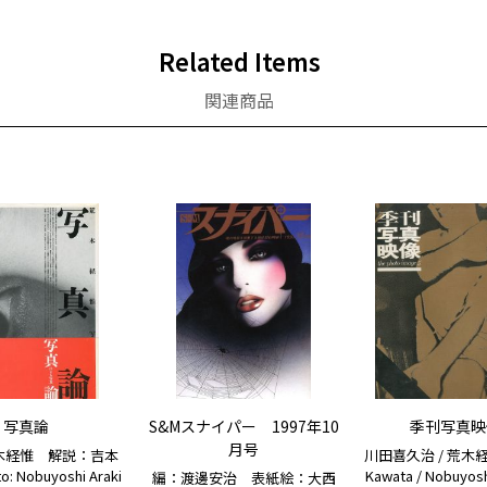
Related Items
関連商品
写真論
S&Mスナイパー 1997年10
季刊写真映像
月号
木経惟 解説：吉本
川田喜久治 / 荒木経惟...
o: Nobuyoshi Araki
Kawata / Nobuyosh
編：渡邊安治 表紙絵：大西