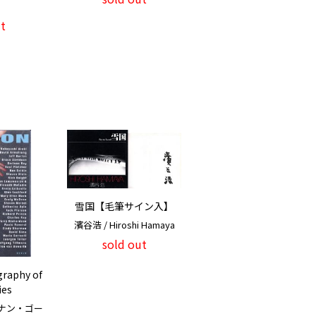
t
雪国【毛筆サイン入】
濱谷浩 / Hiroshi Hamaya
sold out
raphy of
ies
ナン・ゴー