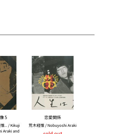
 5
恋愛関係
 / Kikuji
荒木経惟 / Nobuyoshi Araki
i Araki and
sold out