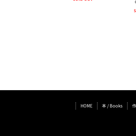
HOME
本 / Books
作