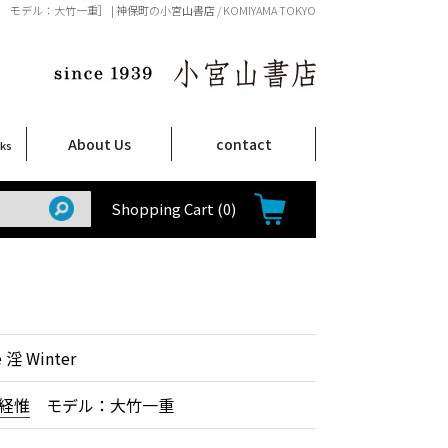
経惟 モデル：大竹一重］ | 神保町の小宮山書店 / KOMIYAMA TOKYO
About Us
contact
oks
店舗案内
ご注文について
特定商取引法に関する表示
プライバシーポリシー
ム
取
て
て
て
Shop Infomation
How to Order
Shopping Cart
(0)
淫 Winter
経惟
モデル：大竹一重