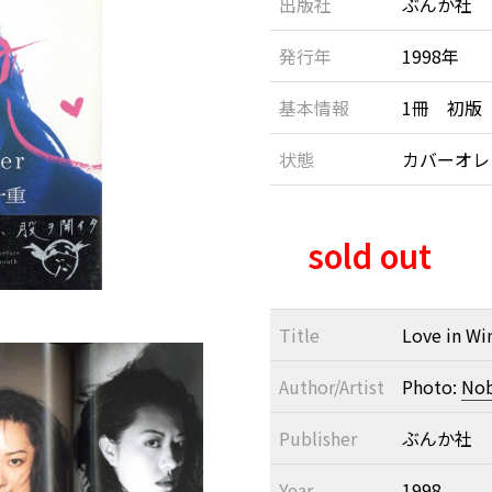
出版社
ぶんか社
発行年
1998年
基本情報
1冊 初版
状態
カバーオ
sold out
Title
Love in Wi
Author/Artist
Photo:
Nob
Publisher
ぶんか社
Year
1998