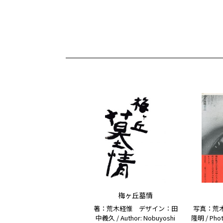
梅ヶ丘墓情
著：荒木経惟 デザイン：田
写真：荒
中義久 / Author: Nobuyoshi
隆明 / Phot