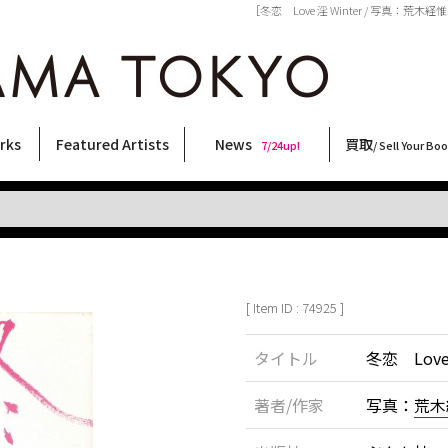
［冬恋 Love 淫 Winter / 写真：荒木
rks
Featured Artists
News
買取
7/24up!
/ Sell Your Bo
ィー
ート
ス
orks
稲嶺啓一(東風終)
村田言恵
丸岡和吾
Rico Casella
キム・ロートン
菅谷晋一
柴田亜美
内藤啓介
CHRIS
二本木里美
三島剛
森山大道
春川ナミオ
大西洋介
秋赤音
須藤昌人
天野タケル
内藤ルネ
三島由紀夫
佐伯俊男
北島敬三
横尾忠則
大類信
COOKIE
林月光
新着・おすすめ商品
フェア・イベント情報
お店からのお知らせ
買取ブログ
買取専用フォー
古書 / 古本の買
美術品の買取
出張買取につい
宅配買取につい
店頭買取につい
よくある質問
9/7up!
6/1up!
7/24up!
 ART LABEL
Keiichi Inamine(kochishun)
Kotoe Murata
Kazumichi Maruoka
(Babybrush)
Kim Laughton
Shinichi Sugaya
Ami Shibata
Keisuke Naito
CHRIS
Satomi Nihongi
Go Mishima
Daido Moriyama
Namio Harukawa
Yosuke Onishi
AKIAKANE
Masato Sudo
TAKERU AMANO
Rune Naito
Yukio Mishima
Toshio Saeki
Keizo Kitajima
Tadanori Yokoo
Makoto Ohrui
野性爆弾くっきー！
Gekko Hayashi
[ Item ID : 74925 ]
タイトル
冬恋 Love 
著者/作家
写真：
荒木