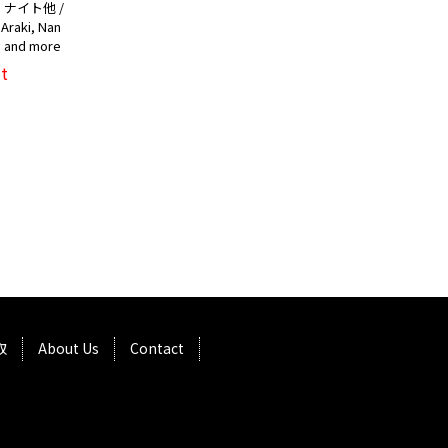
ナイト他 /
Araki, Nan
t, and more
t
取
About Us
Contact