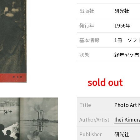
出版社
研光社
発行年
1956年
基本情報
1冊 ソフ
状態
経年ヤケ
sold out
Title
Photo Art 
Author/Artist
Ihei Kimur
Publisher
研光社