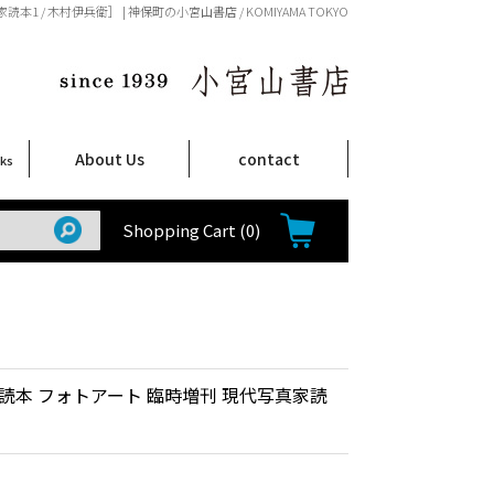
 / 木村伊兵衛］ | 神保町の小宮山書店 / KOMIYAMA TOKYO
About Us
contact
oks
店舗案内
ご注文について
特定商取引法に関する表示
プライバシーポリシー
ム
取
て
て
て
Shop Infomation
How to Order
Shopping Cart
(0)
読本 フォトアート 臨時増刊 現代写真家読