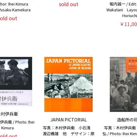
sold out
hor: Ihei Kimura
堀内誠一 / Edit:
 Yusaku Kamekura
Wakatani Layout
Horiuch
sold out
￥11,00
木村伊兵衛
JAPAN PICTORIAL
造船所の
 / Photo: Ihei
Kimura
写真：木村伊兵衛 小石清
写真：木村伊兵衛
渡辺義雄 他 デザイン：原
弘 / Photo: Ihei Kim
sold out