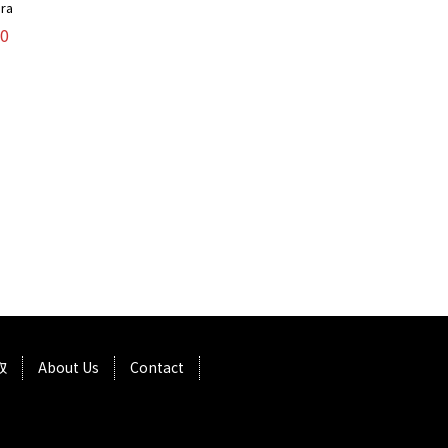
ra
0
取
About Us
Contact