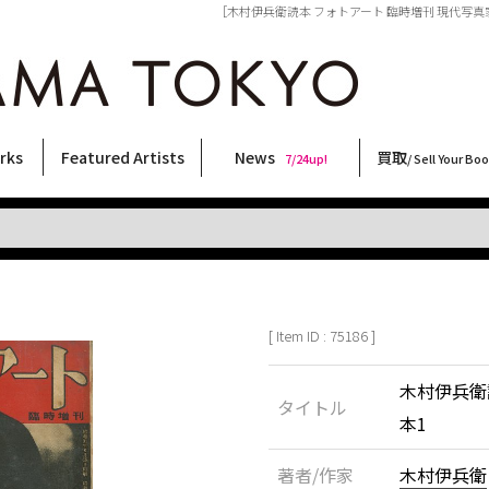
［木村伊兵衛読本 フォトアート 臨時増刊 現代写真家読本1
rks
Featured Artists
News
買取
7/24up!
/ Sell Your Bo
ィー
ート
ス
orks
稲嶺啓一(東風終)
村田言恵
丸岡和吾
Rico Casella
キム・ロートン
菅谷晋一
柴田亜美
内藤啓介
CHRIS
林月光
三島由紀夫
三島剛
須藤昌人
大類信
大西洋介
春川ナミオ
北島敬三
森山大道
横尾忠則
二本木里美
秋赤音
天野タケル
佐伯俊男
内藤ルネ
COOKIE
新着・おすすめ商品
フェア・イベント情報
お店からのお知らせ
買取ブログ
買取専用フォー
古書 / 古本の買
美術品の買取
出張買取につい
宅配買取につい
店頭買取につい
よくある質問
9/7up!
6/1up!
7/24up!
 ART LABEL
Keiichi Inamine(kochishun)
Kotoe Murata
Kazumichi Maruoka
(Babybrush)
Kim Laughton
Shinichi Sugaya
Ami Shibata
Keisuke Naito
CHRIS
Gekko Hayashi
Yukio Mishima
Go Mishima
Masato Sudo
Makoto Ohrui
Yosuke Onishi
Namio Harukawa
Keizo Kitajima
Daido Moriyama
Tadanori Yokoo
Satomi Nihongi
AKIAKANE
TAKERU AMANO
Toshio Saeki
Rune Naito
野性爆弾くっきー！
[ Item ID : 75186 ]
木村伊兵衛
タイトル
本1
著者/作家
木村伊兵衛