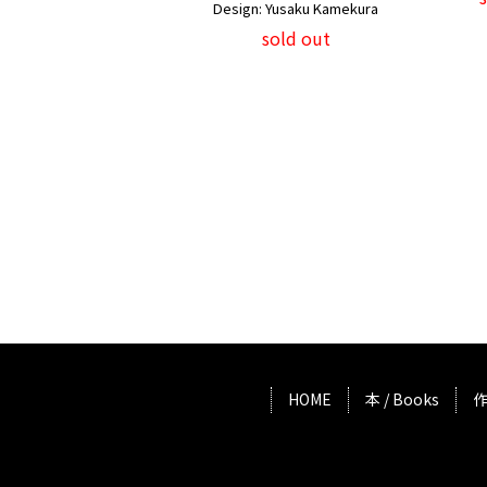
Design: Yusaku Kamekura
sold out
HOME
本 / Books
作