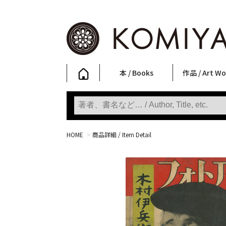
本 / Books
作品 / Art Wo
写真集
ファッション
アート / 美術
文学・人文
日本文化
新刊
SALE
フォトグラフ
ポスター
ストリートア
立体・その他
アートワーク
Primary Artw
版画
Photobooks
Fashion
Art
Literature & Humanities
Japanese Culture
New Books
SALE
Photography
Posters
Street Art
Sculptures / etc
Art Works
KOMIYAMA TOKYO
Prints
HOME
>
商品詳細 / Item Detail