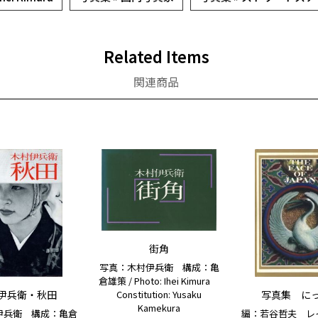
Related Items
関連商品
街角
写真：木村伊兵衛 構成：亀
倉雄策 / Photo: Ihei Kimura
伊兵衛・秋田
写真集 に
Constitution: Yusaku
Kamekura
伊兵衛 構成：亀倉
編：若谷哲夫 レ