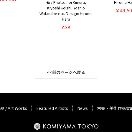
弘 / Photo: Ihei Kimura,
Hiromu Ha
Kiyoshi Koishi, Yoshio
￥49,50
Watanabe etc. Design: Hiromu
Hara
ASK
<<前のページへ戻る
品 / Art Works
Featured Artists
News
古書・美術作品買