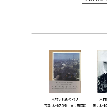
木村伊兵衛のパリ
木村
写真: 木村伊兵衛 文：田沼武
著：木村