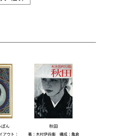
っぽん
秋田
イアウト：
著：木村伊兵衛 構成：亀倉