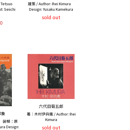
 Tetsuo
雄策 / Author: Ihei Kimura
: Seiichi
Design: Yusaku Kamekura
i
sold out
0
六代目菊五郎
印象
著：木村伊兵衛 / Author: Ihei
Kimura
 装幀：原
sold out
ura Design: