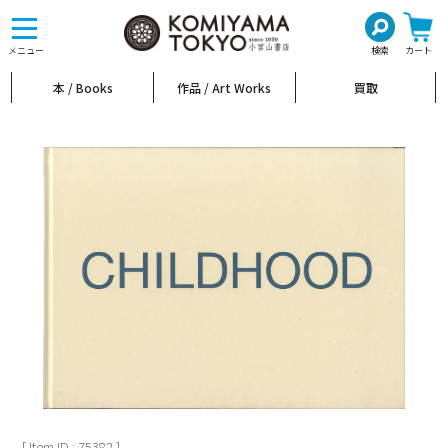
toggle
navigation
メニュー
検索
カート
本 / Books
作品 / Art Works
買取
[ Item ID : 75382 ]