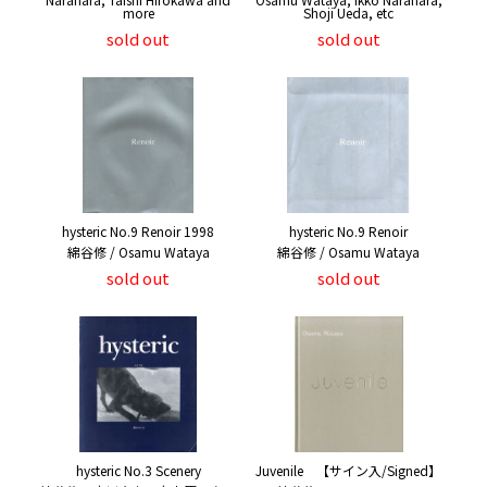
more
Shoji Ueda, etc
sold out
sold out
hysteric No.9 Renoir 1998
hysteric No.9 Renoir
綿谷修 / Osamu Wataya
綿谷修 / Osamu Wataya
sold out
sold out
hysteric No.3 Scenery
Juvenile 【サイン入/Signed】