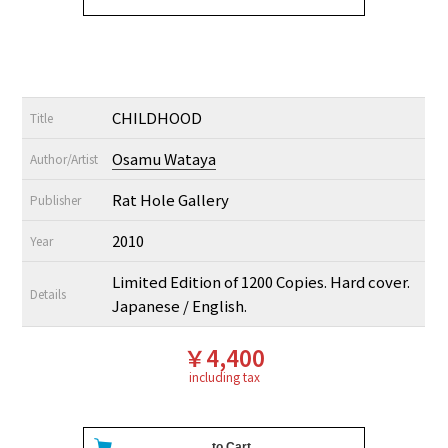
CHILDHOOD
Title
Osamu Wataya
Author/Artist
Rat Hole Gallery
Publisher
2010
Year
Limited Edition of 1200 Copies. Hard cover.
Details
Japanese / English.
￥4,400
including tax