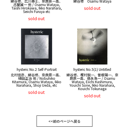
綿谷修、広川泰士、奈良原一高、
綿谷修 Osamu Wataya
古屋誠一 他 / Osamu Wataya,
sold out
Taishi Hirokawa, Ikko Narahara,
Seiichi Furuya etc
sold out
hysteric No.2 Self-Portrait
hysteric No.5(1) Untitled
北村信彦、綿谷修、奈良原一高、
綿谷修、樫村鋭一、曽根陽一、奈
植田正治 他 / Nobuhiko
良原一高、徳永浩一 / Osamu
Kitamura, Osamu Wataya, Ikko
Wataya, Eiichi Kashimura,
Narahara, Shoji Ueda, etc
Youichi Sone, Ikko Narahara,
Kouichi Tokunaga
sold out
sold out
<<前のページへ戻る