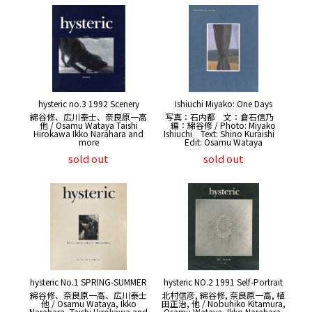
hysteric no.3 1992 Scenery
Ishiuchi Miyako: One Days
綿谷修、広川泰士、奈良原一高
写真：石内都 文：倉石信乃
他 / Osamu Wataya Taishi
編：綿谷修 / Photo: Miyako
Hirokawa Ikko Narahara and
Ishiuchi Text: Shino Kuraishi
more
Edit: Osamu Wataya
sold out
sold out
hysteric No.1 SPRING-SUMMER
hysteric NO.2 1991 Self-Portrait
綿谷修、奈良原一高、広川泰士
北村信彦, 綿谷修, 奈良原一高, 植
他 / Osamu Wataya, Ikko
田正治, 他 / Nobuhiko Kitamura,
Narahara, Taishi Hirokawa and
Osamu Wataya, Ikko Narahara,