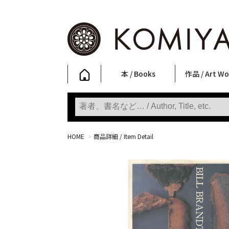
本 / Books
作品 / Art Wo
写真集
ファッション
アート / 美術
文学・人文
日本文化
新刊
SALE
フォトグラフ
ポスター
ストリートア
立体・その他
アートワーク
Primary Artw
版画
Photobooks
Fashion
Art
Literature & Humanities
Japanese Culture
New Books
SALE
Photography
Posters
Street Art
Sculptures / etc
Art Works
KOMIYAMA TOKYO
Prints
HOME
>
商品詳細 / Item Detail