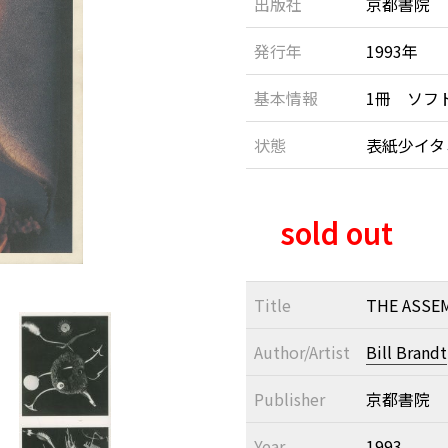
出版社
京都書院
発行年
1993年
基本情報
1冊 ソフ
状態
表紙少イタ
sold out
Title
THE ASSE
Author/Artist
Bill Brandt
Publisher
京都書院
Year
1993