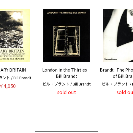
RARY BRITAIN
London in the Thirties：
Brandt : The Ph
Bill Brandt
of Bill Br
 / Bill Brandt
ビル・ブラント / Bill Brandt
ビル・ブラント / Bil
￥4,950
sold out
sold ou