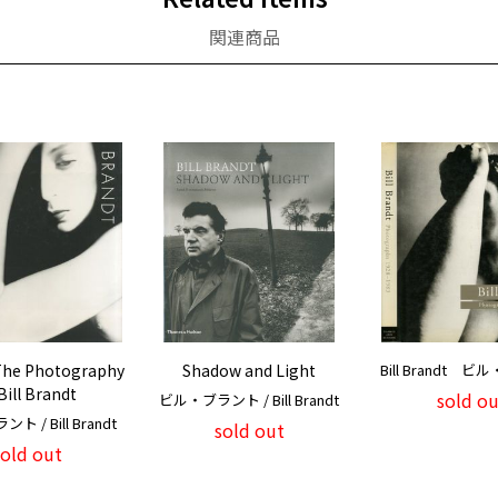
関連商品
 The Photography
Shadow and Light
Bill Brandt 
Bill Brandt
sold ou
ビル・ブラント / Bill Brandt
 / Bill Brandt
sold out
sold out