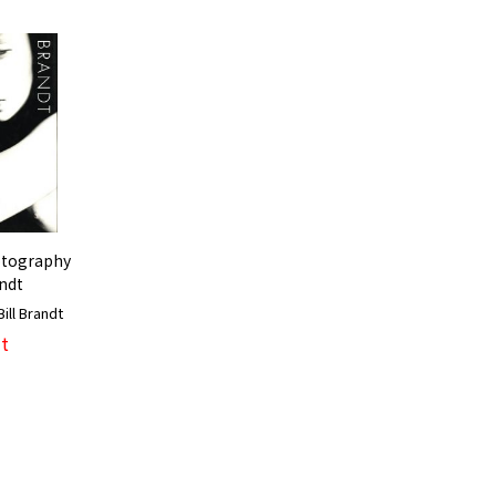
otography
andt
l Brandt
t