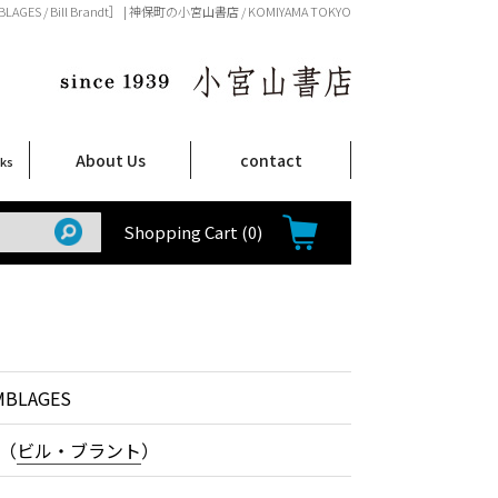
BLAGES / Bill Brandt］ | 神保町の小宮山書店 / KOMIYAMA TOKYO
About Us
contact
oks
店舗案内
ご注文について
特定商取引法に関する表示
プライバシーポリシー
ム
取
て
て
て
Shop Infomation
How to Order
Shopping Cart
(0)
MBLAGES
（
ビル・ブラント
）