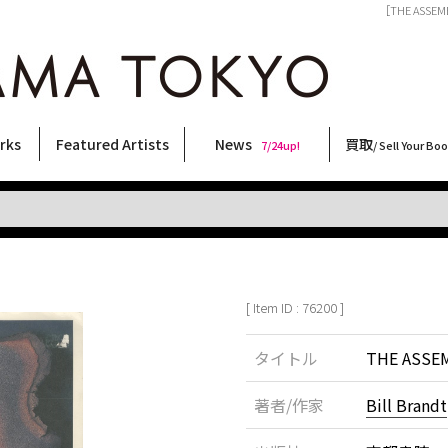
［THE ASSEM
rks
Featured Artists
News
買取
7/24up!
/ Sell Your Bo
ィー
ート
ス
orks
稲嶺啓一(東風終)
村田言恵
丸岡和吾
Rico Casella
キム・ロートン
菅谷晋一
柴田亜美
内藤啓介
CHRIS
北島敬三
三島剛
春川ナミオ
横尾忠則
秋赤音
天野タケル
三島由紀夫
森山大道
大西洋介
二本木里美
大類信
佐伯俊男
須藤昌人
林月光
COOKIE
内藤ルネ
新着・おすすめ商品
フェア・イベント情報
お店からのお知らせ
買取ブログ
買取専用フォー
古書 / 古本の買
美術品の買取
出張買取につい
宅配買取につい
店頭買取につい
よくある質問
9/7up!
6/1up!
7/24up!
 ART LABEL
Keiichi Inamine(kochishun)
Kotoe Murata
Kazumichi Maruoka
(Babybrush)
Kim Laughton
Shinichi Sugaya
Ami Shibata
Keisuke Naito
CHRIS
Keizo Kitajima
Go Mishima
Namio Harukawa
Tadanori Yokoo
AKIAKANE
TAKERU AMANO
Yukio Mishima
Daido Moriyama
Yosuke Onishi
Satomi Nihongi
Makoto Ohrui
Toshio Saeki
Masato Sudo
Gekko Hayashi
野性爆弾くっきー！
Rune Naito
[ Item ID : 76200 ]
タイトル
THE ASSE
著者/作家
Bill Brandt