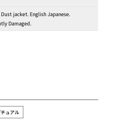
 Dust jacket. English Japanese.
htly Damaged.
プチュアル