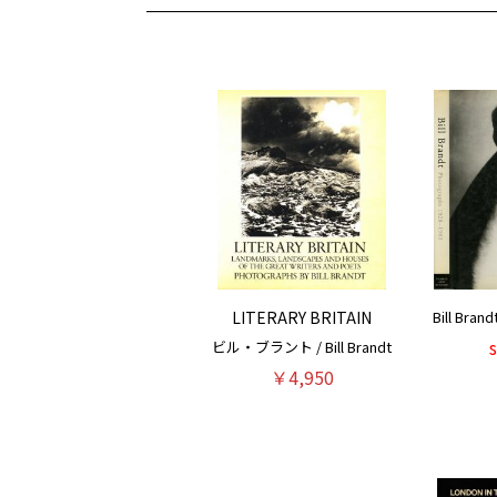
LITERARY BRITAIN
Bill B
ビル・ブラント / Bill Brandt
￥4,950