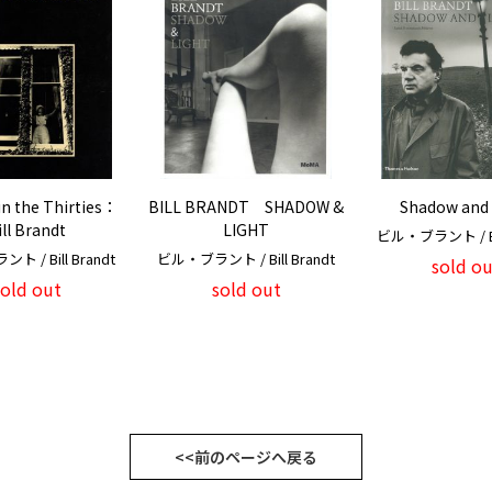
n the Thirties：
BILL BRANDT SHADOW &
Shadow and 
ill Brandt
LIGHT
ビル・ブラント / Bil
 / Bill Brandt
ビル・ブラント / Bill Brandt
sold ou
sold out
sold out
<<前のページへ戻る