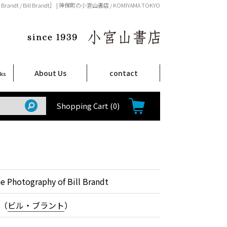
Bill Brandt / Bill Brandt］ | 神保町の小宮山書店 / KOMIYAMA TOKYO
About Us
contact
oks
店舗案内
ご注文について
特定商取引法に関する表示
プライバシーポリシー
ム
取
て
て
て
Shop Infomation
How to Order
Shopping Cart
(0)
he Photography of Bill Brandt
（
ビル・ブラント
）