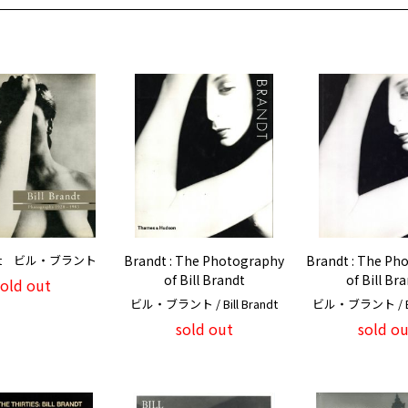
randt ビル・ブラント
Brandt : The Photography
Brandt : The Ph
of Bill Brandt
of Bill Br
sold out
ビル・ブラント / Bill Brandt
ビル・ブラント / Bil
sold out
sold ou