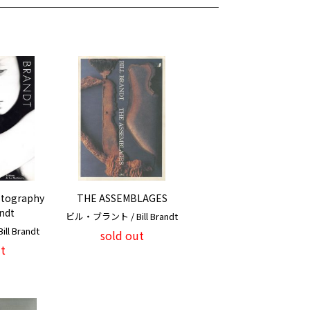
otography
THE ASSEMBLAGES
andt
ビル・ブラント / Bill Brandt
l Brandt
sold out
t