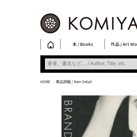
本 / Books
作品 / Art Wo
写真集
ファッション
アート / 美術
文学・人文
日本文化
新刊
SALE
フォトグラフ
ポスター
ストリートア
立体・その他
アートワーク
Primary Artw
版画
Photobooks
Fashion
Art
Literature & Humanities
Japanese Culture
New Books
SALE
Photography
Posters
Street Art
Sculptures / etc
Art Works
KOMIYAMA TOKYO
Prints
HOME
>
商品詳細 / Item Detail