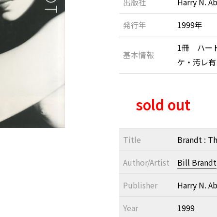
出版社
Harry N. A
発行年
1999年
1冊 ハー
基本情報
ケ・汚レ有
sold out
Title
Brandt : T
Author/Artist
Bill Brandt
Publisher
Harry N. A
Year
1999