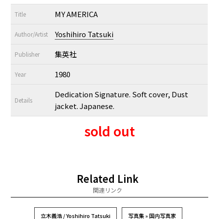
MY AMERICA
Title
Yoshihiro Tatsuki
Author/Artist
集英社
Publisher
1980
Year
Dedication Signature. Soft cover, Dust
Details
jacket. Japanese.
sold out
Related Link
関連リンク
立木義浩 / Yoshihiro Tatsuki
写真集 » 国内写真家