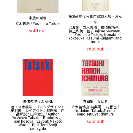
第2回 現代写真作家22人展・おん
家族の肖像
な
立木義浩 / Yoshihiro Tatsuki
沢渡朔 立木義浩 横須賀功光
sold out
操上和美 他 / Hajime Sawatari,
Yoshihiro Tatsuki, Noriaki
Yokosuka, Kazumi Kurigami and
more
sold out
映像の現代② GIRL
春画集 女と男
著：立木義浩 ブックデザイン：
立木義浩,加納典明,一村哲也 /
細谷巖 レイアウト：和田誠 作
Yoshihiro Tatsuki,Tenmei
品解説：山岸章二 / Author:
Kano,Tetsuya Ichimura
Yoshihiro Tatsuki Bookdesign:
sold out
Gan hosoya Layout: Makoto
Wada Brief Text: Shōji
Yamagishi