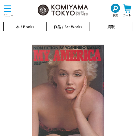
toggle
navigation
メニュー
検索
カート
本 / Books
作品 / Art Works
買取